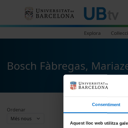
Navegació principal
Explora
Col·lecc
Bosch Fàbregas, Mariaze
Consentiment
Ordenar
Aquest lloc web utilitza gal