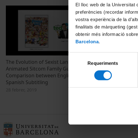
El lloc web de la Universitat 
preferències (recordar infor
vostra experiència de la d’al
finalitats de màrqueting (gest
obtenir més informació sobre
Barcelona
.
Selecció
The Evolution of Sexist Language in the
Requeriments
de
Animated Sitcom Family Guy. Analysis and
consentiment
Comparison between English and
Spanish Subtitling
28 febrer, 2019