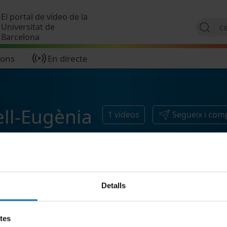
Vés al contingut
El portal de vídeo de la
Universitat de
Barcelona
ions
En directe
ll-Eugènia
1
vídeos
Segueix i com
Detalls
etes