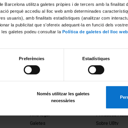
de Barcelona utilitza galetes pròpies i de tercers amb la finalitat
mació perquè accediu al lloc web amb determinades característiq
tres usuaris), amb finalitats estadístiques (analitzar com interac
ionar la publicitat que s’ofereix adequant-la en funció dels vostr
 les galetes podeu consultar la
Política de galetes del lloc web
Preferències
Estadístiques
Només utilitzar les galetes
Perm
necessàries
MENÚ PEU 1
PEU 2
Avís legal
Privadesa i ter
Galetes
Sobre UBtv