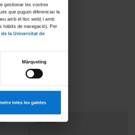
 de gestionar les vostres
ues que puguin diferenciar la
tueu amb el lloc web) i amb
es hàbits de navegació). Per
 de la Universitat de
Màrqueting
etre totes les galetes
PEU 3
mes
Contacte