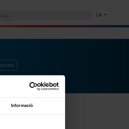
CA
parteix
Informació