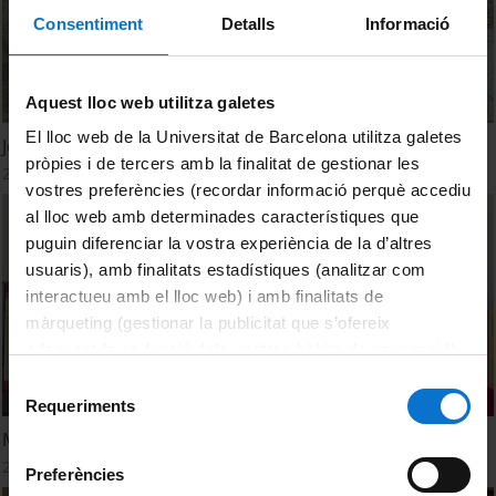
Consentiment
Detalls
Informació
Aquest lloc web utilitza galetes
El lloc web de la Universitat de Barcelona utilitza galetes
Joan G. Burguera. Crisi i Comunicació
pròpies i de tercers amb la finalitat de gestionar les
29 abril, 2020
vostres preferències (recordar informació perquè accediu
al lloc web amb determinades característiques que
puguin diferenciar la vostra experiència de la d’altres
usuaris), amb finalitats estadístiques (analitzar com
interactueu amb el lloc web) i amb finalitats de
màrqueting (gestionar la publicitat que s’ofereix
adequant-la en funció dels vostres hàbits de navegació).
Per obtenir més informació sobre les galetes podeu
Selecció
consultar la
Política de galetes del lloc web de la
Requeriments
de
Universitat de Barcelona
.
consentiment
Maria Soler. Les lliçons de la Història
29 abril, 2020
Preferències