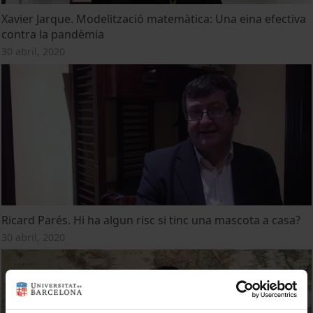
Xavier Jarque. Modelització matemàtica: Una eina efectiva
contra la pandèmia
30 abril, 2020
Ricard Parés. Hi ha algun risc si tinc una mascota a casa?
30 abril, 2020