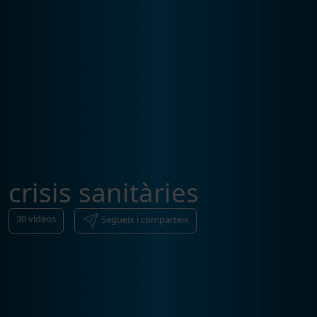
crisis sanitàries
30
vídeos
Segueix i comparteix