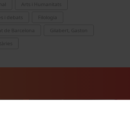
nal
Arts i Humanitats
es i debats
Filologia
at de Barcelona
Gilabert, Gaston
itàries