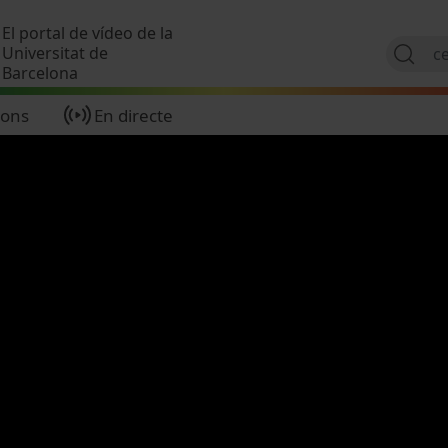
Vés al contingut
El portal de vídeo de la
Universitat de
Barcelona
ions
En directe