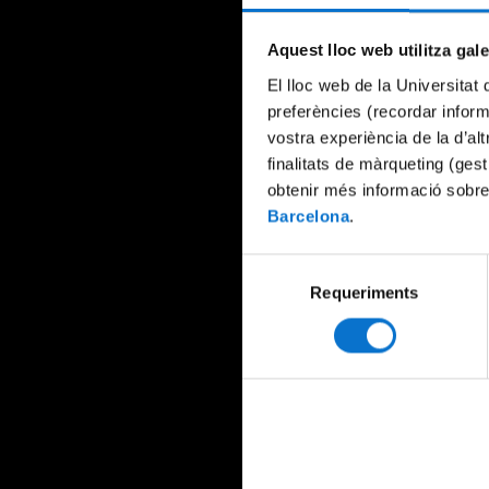
Aquest lloc web utilitza gal
El lloc web de la Universitat 
preferències (recordar infor
vostra experiència de la d’al
finalitats de màrqueting (gest
obtenir més informació sobre
Barcelona
.
Selecció
Requeriments
de
consentiment