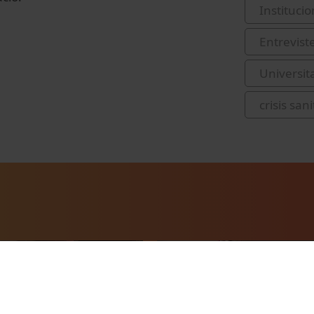
Institucio
Entrevist
Universit
crisis san