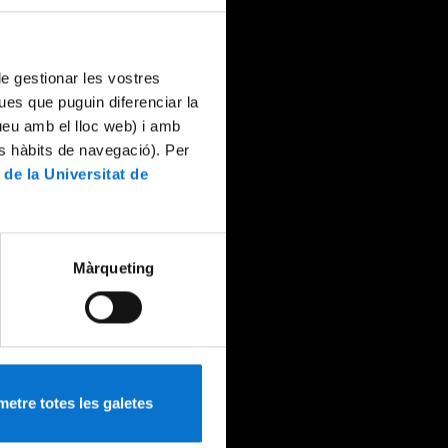
 de gestionar les vostres
ues que puguin diferenciar la
tueu amb el lloc web) i amb
es hàbits de navegació). Per
 de la Universitat de
Màrqueting
etre totes les galetes