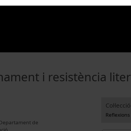
ament i resistència liter
Col·lecció
Reflexions
el Departament de
ació.