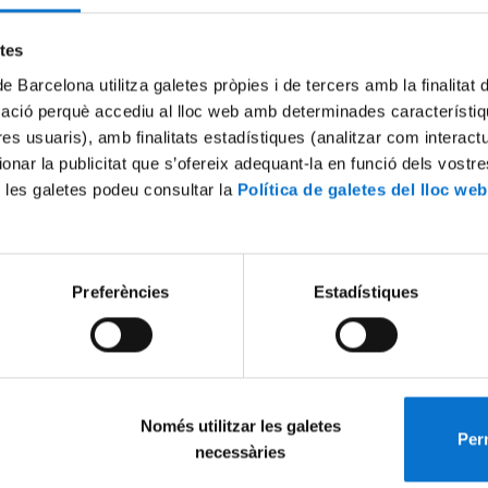
etes
de Barcelona utilitza galetes pròpies i de tercers amb la finalitat
mació perquè accediu al lloc web amb determinades característiq
tres usuaris), amb finalitats estadístiques (analitzar com interac
ionar la publicitat que s’ofereix adequant-la en funció dels vostr
 les galetes podeu consultar la
Política de galetes del lloc web
Preferències
Estadístiques
Només utilitzar les galetes
Perm
necessàries