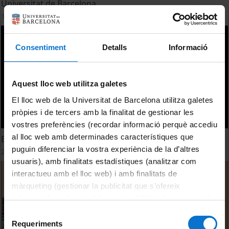
Universitat de Barcelona
17 novembre, 2025
Consentiment
Detalls
Informació
Aquest lloc web utilitza galetes
El lloc web de la Universitat de Barcelona utilitza galetes
pròpies i de tercers amb la finalitat de gestionar les
vostres preferències (recordar informació perquè accediu
al lloc web amb determinades característiques que
Barcelona Pensa. 17a. Mostra de fotofilosofia. Edició 2024
puguin diferenciar la vostra experiència de la d’altres
20 novembre, 2024
usuaris), amb finalitats estadístiques (analitzar com
interactueu amb el lloc web) i amb finalitats de
màrqueting (gestionar la publicitat que s’ofereix
adequant-la en funció dels vostres hàbits de navegació).
Per obtenir més informació sobre les galetes podeu
Selecció
consultar la
Política de galetes del lloc web de la
Requeriments
de