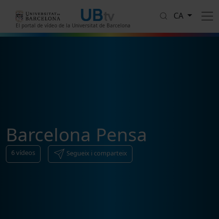
Vés al contingut
CA
El portal de vídeo de la Universitat de Barcelona
Barcelona Pensa
6
vídeos
Segueix i comparteix