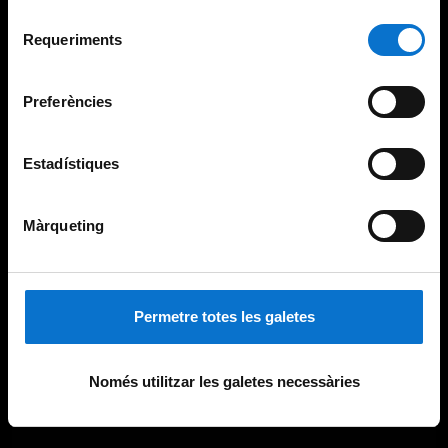
Per obtenir més informació sobre les galetes podeu
Selecció
consultar la
Política de galetes del lloc web de la
Requeriments
de
Universitat de Barcelona
.
consentiment
Preferències
Estadístiques
Màrqueting
Permetre totes les galetes
Només utilitzar les galetes necessàries