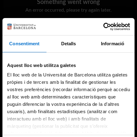
Something went wrong
An error occurred, please try again later.
Try again
Consentiment
Detalls
Informació
Aquest lloc web utilitza galetes
El lloc web de la Universitat de Barcelona utilitza galetes
pròpies i de tercers amb la finalitat de gestionar les
vostres preferències (recordar informació perquè accediu
al lloc web amb determinades característiques que
puguin diferenciar la vostra experiència de la d’altres
usuaris), amb finalitats estadístiques (analitzar com
interactueu amb el lloc web) i amb finalitats de
màrqueting (gestionar la publicitat que s’ofereix
adequant-la en funció dels vostres hàbits de navegació).