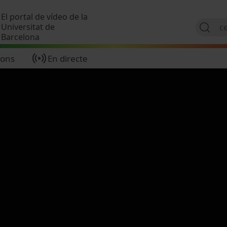
Vés al contingut
El portal de vídeo de la
Universitat de
Barcelona
ions
En directe