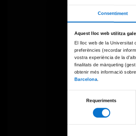
Consentiment
Aquest lloc web utilitza gal
El lloc web de la Universitat 
preferències (recordar infor
vostra experiència de la d’al
finalitats de màrqueting (gest
obtenir més informació sobre
Barcelona
.
Selecció
Requeriments
de
consentiment