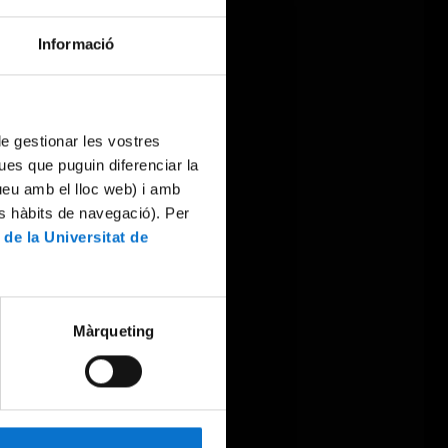
Informació
 de gestionar les vostres
ues que puguin diferenciar la
tueu amb el lloc web) i amb
es hàbits de navegació). Per
 de la Universitat de
Màrqueting