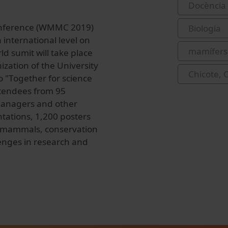
Docència 
onference (WMMC 2019)
Biologia
 international level on
mamífers
d sumit will take place
zation of the University
Chicote, 
 "Together for science
tendees from 95
 managers and other
ntations, 1,200 posters
e mammals, conservation
enges in research and