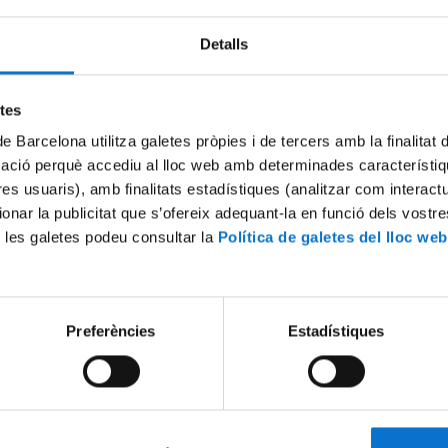
Detalls
Try again
etes
de Barcelona utilitza galetes pròpies i de tercers amb la finalitat
mació perquè accediu al lloc web amb determinades característiq
tres usuaris), amb finalitats estadístiques (analitzar com interac
ionar la publicitat que s’ofereix adequant-la en funció dels vostr
 les galetes podeu consultar la
Política de galetes del lloc web
Preferències
Estadístiques