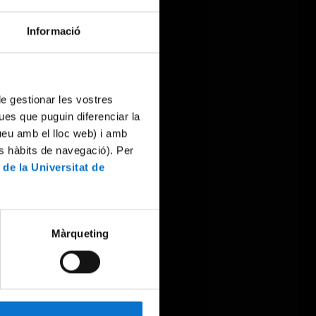
Informació
 de gestionar les vostres
ues que puguin diferenciar la
tueu amb el lloc web) i amb
es hàbits de navegació). Per
 de la Universitat de
Màrqueting