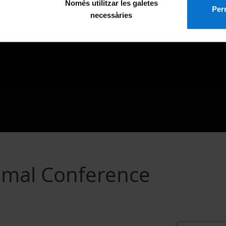
Només utilitzar les galetes
Perm
necessàries
mmal Conference