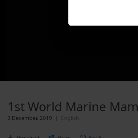
1st World Marine Ma
3 December, 2019
English
Download
Share
Notify