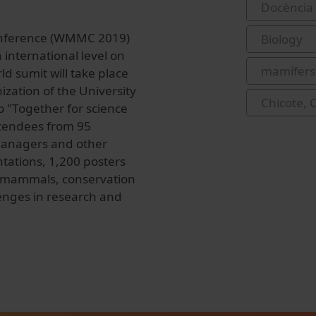
Docència 
onference (WMMC 2019)
Biology
 international level on
mamífers
d sumit will take place
zation of the University
Chicote, 
 "Together for science
tendees from 95
 managers and other
ntations, 1,200 posters
e mammals, conservation
enges in research and