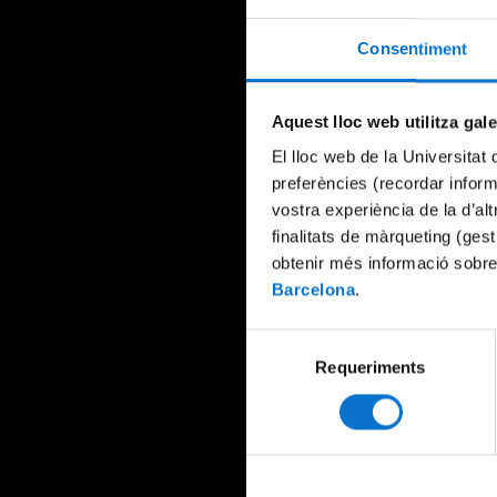
Consentiment
Aquest lloc web utilitza gal
El lloc web de la Universitat 
preferències (recordar infor
vostra experiència de la d’al
finalitats de màrqueting (gest
obtenir més informació sobre
Barcelona
.
Selecció
Requeriments
de
consentiment