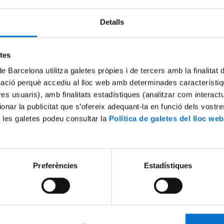
Detalls
Try again
etes
de Barcelona utilitza galetes pròpies i de tercers amb la finalitat
mació perquè accediu al lloc web amb determinades característiq
tres usuaris), amb finalitats estadístiques (analitzar com interac
ionar la publicitat que s’ofereix adequant-la en funció dels vostr
 les galetes podeu consultar la
Política de galetes del lloc web
Preferències
Estadístiques