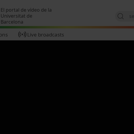
Skip to main content
El portal de vídeo de la
Universitat de
Barcelona
ions
Live broadcasts