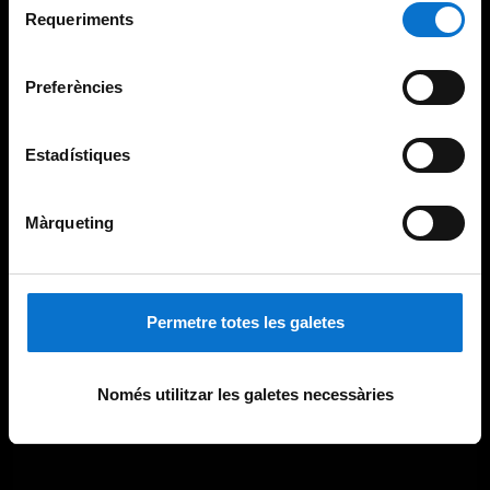
consultar la
Política de galetes del lloc web de la
Requeriments
de
Universitat de Barcelona
.
consentiment
Preferències
Estadístiques
Màrqueting
Permetre totes les galetes
Només utilitzar les galetes necessàries