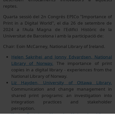
reptes.
Quarta sessió del 2n Congrés EPICo "Importance of
Print in a Digital World", el dia 26 de setembre de
2024 a l'Aula Magna de l'Edifici Històric de la
Universitat de Barcelona i amb la participació de:
Chair: Eoin McCarney, National Library of Ireland.
Helen Sakrihei and Jonny Edvardsen, National
Library of Norway.
The importance of print
copies in a digital library - experiences from the
National Library of Norway.
Liz Hayden, University of Ottawa Library.
Communication and change management in
shared print programs: an investigation into
integration practices and stakeholder
perception.
Karin Byström, Uppsala University Library,