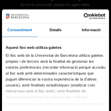
An error occurred, please try again later.
Try again
Consentiment
Detalls
Informació
Aquest lloc web utilitza galetes
El lloc web de la Universitat de Barcelona utilitza galetes
pròpies i de tercers amb la finalitat de gestionar les
vostres preferències (recordar informació perquè accediu
al lloc web amb determinades característiques que
puguin diferenciar la vostra experiència de la d’altres
usuaris), amb finalitats estadístiques (analitzar com
interactueu amb el lloc web) i amb finalitats de
màrqueting (gestionar la publicitat que s’ofereix
adequant-la en funció dels vostres hàbits de navegació).
Per obtenir més informació sobre les galetes podeu
Selecció