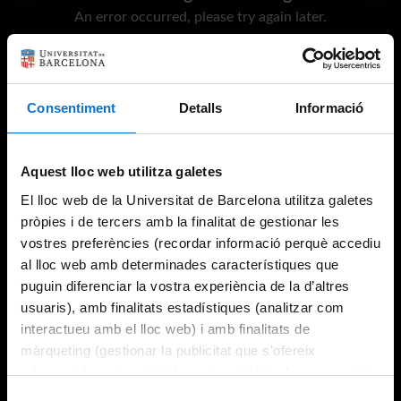
An error occurred, please try again later.
Try again
Consentiment
Detalls
Informació
Aquest lloc web utilitza galetes
El lloc web de la Universitat de Barcelona utilitza galetes
pròpies i de tercers amb la finalitat de gestionar les
vostres preferències (recordar informació perquè accediu
al lloc web amb determinades característiques que
puguin diferenciar la vostra experiència de la d’altres
usuaris), amb finalitats estadístiques (analitzar com
interactueu amb el lloc web) i amb finalitats de
màrqueting (gestionar la publicitat que s’ofereix
adequant-la en funció dels vostres hàbits de navegació).
Per obtenir més informació sobre les galetes podeu
Selecció