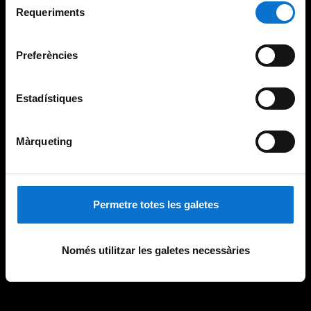
consultar la
Política de galetes del lloc web de la
Requeriments
de
Universitat de Barcelona
.
consentiment
Preferències
Estadístiques
Màrqueting
Permetre totes les galetes
Només utilitzar les galetes necessàries