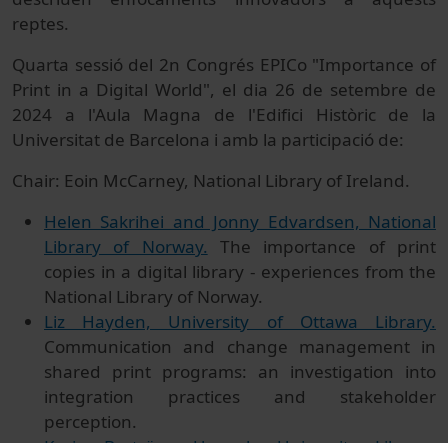
reptes.
Quarta sessió del 2n Congrés EPICo "Importance of
Print in a Digital World", el dia 26 de setembre de
2024 a l'Aula Magna de l'Edifici Històric de la
Universitat de Barcelona i amb la participació de:
Chair: Eoin McCarney, National Library of Ireland.
Helen Sakrihei and Jonny Edvardsen, National
Library of Norway.
The importance of print
copies in a digital library - experiences from the
National Library of Norway.
Liz Hayden, University of Ottawa Library.
Communication and change management in
shared print programs: an investigation into
integration practices and stakeholder
perception.
Karin Byström, Uppsala University Library,