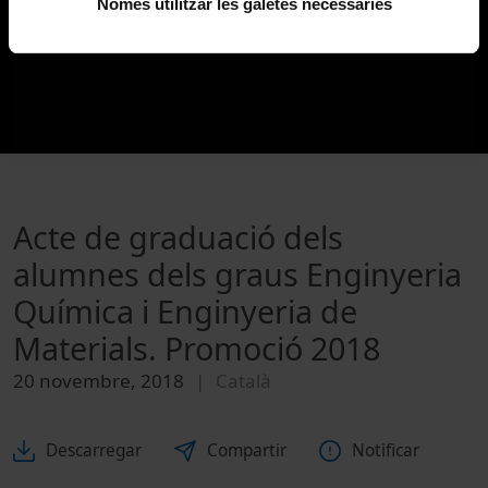
Només utilitzar les galetes necessàries
Acte de graduació dels
alumnes dels graus Enginyeria
Química i Enginyeria de
Materials. Promoció 2018
20 novembre, 2018
Català
Descarregar
Compartir
Notificar