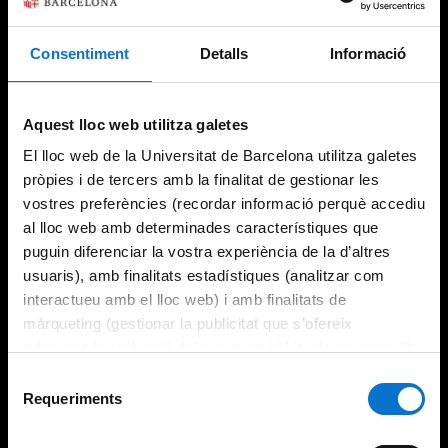
Consentiment
Detalls
Informació
Try again
Aquest lloc web utilitza galetes
El lloc web de la Universitat de Barcelona utilitza galetes
pròpies i de tercers amb la finalitat de gestionar les
vostres preferències (recordar informació perquè accediu
al lloc web amb determinades característiques que
puguin diferenciar la vostra experiència de la d’altres
usuaris), amb finalitats estadístiques (analitzar com
interactueu amb el lloc web) i amb finalitats de
màrqueting (gestionar la publicitat que s’ofereix
adequant-la en funció dels vostres hàbits de navegació).
Per obtenir més informació sobre les galetes podeu
Selecció
consultar la
Política de galetes del lloc web de la
Requeriments
de
Universitat de Barcelona
.
consentiment