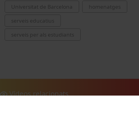
Universitat de Barcelona
homenatges
serveis educatius
serveis per als estudiants
Vídeos relacionats