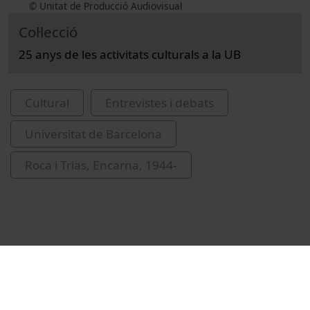
© Unitat de Producció Audiovisual
Col·lecció
25 anys de les activitats culturals a la UB
Cultural
Entrevistes i debats
Universitat de Barcelona
Roca i Trias, Encarna, 1944-
Vídeos relacionats