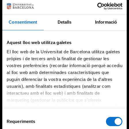
Consentiment
Detalls
Informació
Try again
Aquest lloc web utilitza galetes
El lloc web de la Universitat de Barcelona utilitza galetes
pròpies i de tercers amb la finalitat de gestionar les
vostres preferències (recordar informació perquè accediu
al lloc web amb determinades característiques que
puguin diferenciar la vostra experiència de la d’altres
usuaris), amb finalitats estadístiques (analitzar com
interactueu amb el lloc web) i amb finalitats de
màrqueting (gestionar la publicitat que s’ofereix
adequant-la en funció dels vostres hàbits de navegació).
Per obtenir més informació sobre les galetes podeu
Selecció
consultar la
Política de galetes del lloc web de la
Requeriments
de
Universitat de Barcelona
.