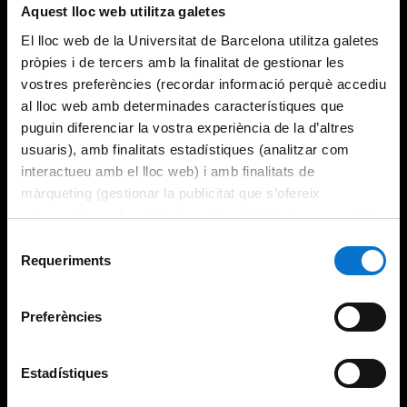
Aquest lloc web utilitza galetes
El lloc web de la Universitat de Barcelona utilitza galetes
pròpies i de tercers amb la finalitat de gestionar les
vostres preferències (recordar informació perquè accediu
al lloc web amb determinades característiques que
puguin diferenciar la vostra experiència de la d’altres
usuaris), amb finalitats estadístiques (analitzar com
interactueu amb el lloc web) i amb finalitats de
màrqueting (gestionar la publicitat que s’ofereix
adequant-la en funció dels vostres hàbits de navegació).
Per obtenir més informació sobre les galetes podeu
Selecció
consultar la
Política de galetes del lloc web de la
Requeriments
de
Universitat de Barcelona
.
consentiment
Preferències
Estadístiques