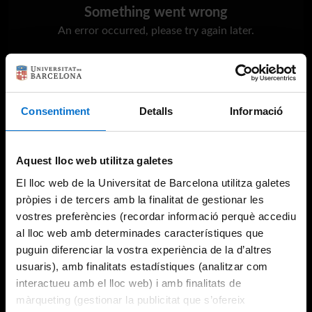
Something went wrong
An error occurred, please try again later.
Try again
Consentiment
Detalls
Informació
Aquest lloc web utilitza galetes
El lloc web de la Universitat de Barcelona utilitza galetes
pròpies i de tercers amb la finalitat de gestionar les
vostres preferències (recordar informació perquè accediu
al lloc web amb determinades característiques que
puguin diferenciar la vostra experiència de la d’altres
usuaris), amb finalitats estadístiques (analitzar com
interactueu amb el lloc web) i amb finalitats de
màrqueting (gestionar la publicitat que s’ofereix