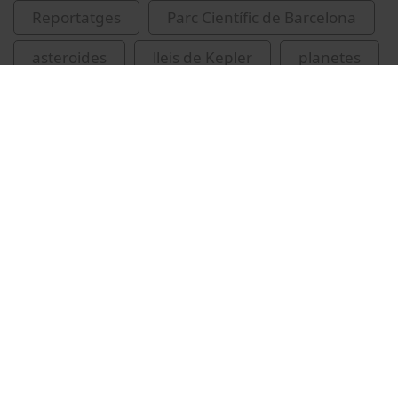
Reportatges
Parc Científic de Barcelona
asteroides
lleis de Kepler
planetes
Related videos