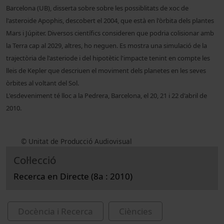
Barcelona (UB), disserta sobre sobre les possiblitats de xoc de
l'asteroide Apophis, descobert el 2004, que està en l'òrbita dels plantes
Mars i Júpiter. Diversos científics consideren que podria colisionar amb
la Terra cap al 2029, altres, ho ne
guen. Es mostra una simulació de la
trajectòria de l'asteriode i del hipotètic l'impacte tenint en compte les
lleis de Kepler que descriuen el moviment dels planetes en les seves
òrbites al voltant del Sol.
L'esdeveniment té lloc a la Pedrera, Barcelona, el 20, 21 i 22 d'abril de
2010.
© Unitat de Producció Audiovisual
Col·lecció
Recerca en Directe (8a : 2010)
Docència i Recerca
Ciències