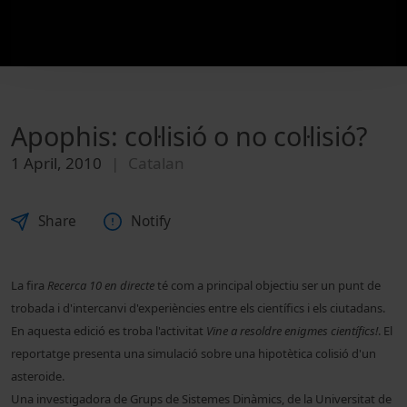
Apophis: col·lisió o no col·lisió?
1 April, 2010
Catalan
Share
Notify
La fira
Recerca 10 en directe
té com a principal objectiu ser un punt de
trobada i d'intercanvi d'experiències entre els científics i els ciutadans.
En aquesta edició es troba l'activitat
Vine a resoldre enigmes científics!
. El
reportatge presenta una simulació sobre una hipotètica colisió d'un
asteroide.
Una investigadora de Grups de Sistemes Dinàmics, de la
Universitat de