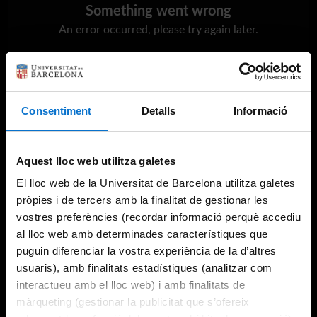
Something went wrong
An error occurred, please try again later.
Try again
Consentiment
Detalls
Informació
Aquest lloc web utilitza galetes
El lloc web de la Universitat de Barcelona utilitza galetes
pròpies i de tercers amb la finalitat de gestionar les
vostres preferències (recordar informació perquè accediu
al lloc web amb determinades característiques que
puguin diferenciar la vostra experiència de la d’altres
usuaris), amb finalitats estadístiques (analitzar com
interactueu amb el lloc web) i amb finalitats de
màrqueting (gestionar la publicitat que s’ofereix