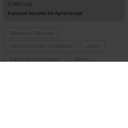
Col·lecció
Espacios Sociales de Aprendizaje
Docència i Recerca
Ciències Socials i Jurídiques
Actes
Educació i pedagogia
Altres
aprenentatge social
Worthington, John
Vídeos relacionats