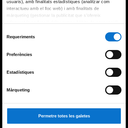
usuaris), amb finalitats estadístiques (analitzar com
interactueu amb el lloc web) i amb finalitats de
màrqueting (gestionar la publicitat que s’ofereix
adequant-la en funció dels vostres hàbits de navegació).
Per obtenir més informació sobre les galetes podeu
Selecció
consultar la
Política de galetes del lloc web de la
Requeriments
de
Universitat de Barcelona
.
consentiment
Preferències
Estadístiques
Màrqueting
Permetre totes les galetes