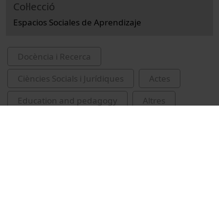
Col·lecció
Espacios Sociales de Aprendizaje
Docència i Recerca
Ciències Socials i Jurídiques
Actes
Education and pedagogy
Altres
aprenentatge social
Worthington, John
Related videos