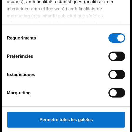
usuaris), amb finalitats estadístiques (analitzar com
interactueu amb el lloc web) i amb finalitats de
màrqueting (gestionar la publicitat que s’ofereix
adequant-la en funció dels vostres hàbits de navegació).
Per obtenir més informació sobre les galetes podeu
Selecció
consultar la
Política de galetes del lloc web de la
Requeriments
de
Universitat de Barcelona
.
consentiment
Preferències
Estadístiques
Màrqueting
Permetre totes les galetes