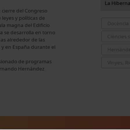
La Hiberna
e cierre del Congreso
leyes y políticas de
Docència 
la magna del Edificio
a se desarrolla en torno
Ciències s
nas alrededor de las
a y en España durante el
Hernánde
misionado de programas
Vinyes, R
Fernando Hernández