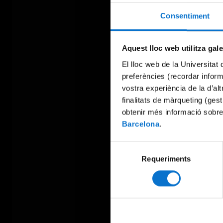
Consentiment
Aquest lloc web utilitza gal
El lloc web de la Universitat 
preferències (recordar infor
vostra experiència de la d’al
finalitats de màrqueting (gest
obtenir més informació sobre
Barcelona
.
Selecció
Requeriments
de
consentiment