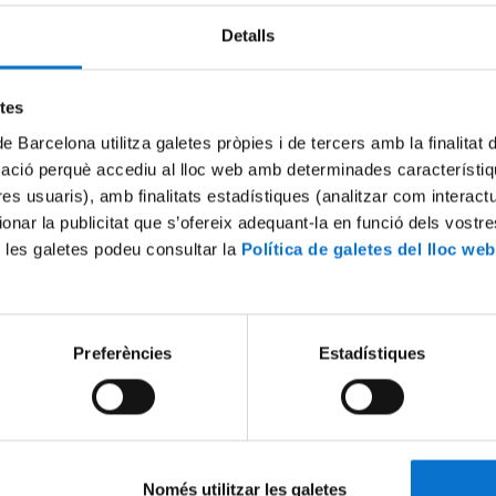
Detalls
Try again
etes
de Barcelona utilitza galetes pròpies i de tercers amb la finalitat
mació perquè accediu al lloc web amb determinades característiq
tres usuaris), amb finalitats estadístiques (analitzar com interac
ionar la publicitat que s’ofereix adequant-la en funció dels vostr
 les galetes podeu consultar la
Política de galetes del lloc web
Preferències
Estadístiques
Només utilitzar les galetes