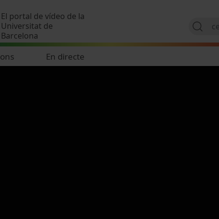
Vés al contingut
El portal de vídeo de la
Universitat de
Barcelona
ions
En directe