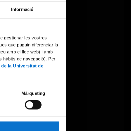
Informació
 de gestionar les vostres
ues que puguin diferenciar la
tueu amb el lloc web) i amb
es hàbits de navegació). Per
 de la Universitat de
Màrqueting