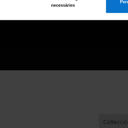
Perm
necessàries
Col·lecció