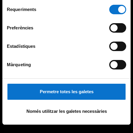
Per obtenir més informació sobre les galetes podeu
Selecció
consultar la
Política de galetes del lloc web de la
Requeriments
de
Universitat de Barcelona
.
consentiment
Preferències
Estadístiques
Màrqueting
Permetre totes les galetes
Només utilitzar les galetes necessàries