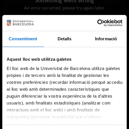
Something went wrong
An error occurred, please try again later.
Try again
Consentiment
Detalls
Informació
Aquest lloc web utilitza galetes
El lloc web de la Universitat de Barcelona utilitza galetes
pròpies i de tercers amb la finalitat de gestionar les
vostres preferències (recordar informació perquè accediu
al lloc web amb determinades característiques que
puguin diferenciar la vostra experiència de la d’altres
usuaris), amb finalitats estadístiques (analitzar com
interactueu amb el lloc web) i amb finalitats de
màrqueting (gestionar la publicitat que s’ofereix
adequant-la en funció dels vostres hàbits de navegació).