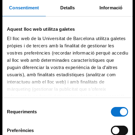
Consentiment
Detalls
Informació
Try again
Aquest lloc web utilitza galetes
El lloc web de la Universitat de Barcelona utilitza galetes
pròpies i de tercers amb la finalitat de gestionar les
vostres preferències (recordar informació perquè accediu
al lloc web amb determinades característiques que
puguin diferenciar la vostra experiència de la d’altres
usuaris), amb finalitats estadístiques (analitzar com
interactueu amb el lloc web) i amb finalitats de
màrqueting (gestionar la publicitat que s’ofereix
adequant-la en funció dels vostres hàbits de navegació).
Per obtenir més informació sobre les galetes podeu
Selecció
consultar la
Política de galetes del lloc web de la
Requeriments
de
Universitat de Barcelona
.
consentiment
Preferències