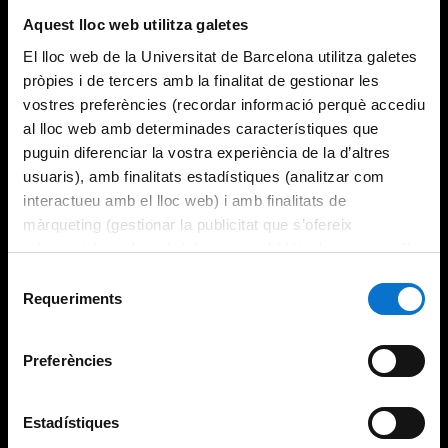
Try again
Aquest lloc web utilitza galetes
El lloc web de la Universitat de Barcelona utilitza galetes
pròpies i de tercers amb la finalitat de gestionar les
vostres preferències (recordar informació perquè accediu
al lloc web amb determinades característiques que
puguin diferenciar la vostra experiència de la d’altres
usuaris), amb finalitats estadístiques (analitzar com
interactueu amb el lloc web) i amb finalitats de
màrqueting (gestionar la publicitat que s’ofereix
adequant-la en funció dels vostres hàbits de navegació).
Per obtenir més informació sobre les galetes podeu
Selecció
consultar la
Política de galetes del lloc web de la
Requeriments
de
Universitat de Barcelona
.
consentiment
Preferències
Estadístiques