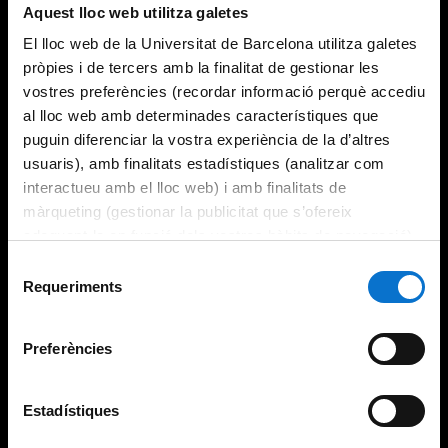
Aquest lloc web utilitza galetes
El lloc web de la Universitat de Barcelona utilitza galetes
pròpies i de tercers amb la finalitat de gestionar les
vostres preferències (recordar informació perquè accediu
al lloc web amb determinades característiques que
puguin diferenciar la vostra experiència de la d’altres
usuaris), amb finalitats estadístiques (analitzar com
interactueu amb el lloc web) i amb finalitats de
màrqueting (gestionar la publicitat que s’ofereix
adequant-la en funció dels vostres hàbits de navegació).
Per obtenir més informació sobre les galetes podeu
Selecció
consultar la
Política de galetes del lloc web de la
Requeriments
de
Universitat de Barcelona
.
consentiment
Preferències
Estadístiques