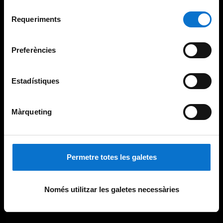
Per obtenir més informació sobre les galetes podeu
Selecció
consultar la
Política de galetes del lloc web de la
Requeriments
de
Universitat de Barcelona
.
consentiment
Preferències
Estadístiques
Màrqueting
Permetre totes les galetes
Només utilitzar les galetes necessàries