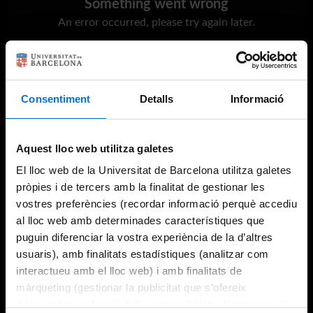
Something went wrong
An error occurred, please try again later.
Try again
Consentiment
Detalls
Informació
Aquest lloc web utilitza galetes
El lloc web de la Universitat de Barcelona utilitza galetes
pròpies i de tercers amb la finalitat de gestionar les
vostres preferències (recordar informació perquè accediu
al lloc web amb determinades característiques que
puguin diferenciar la vostra experiència de la d’altres
usuaris), amb finalitats estadístiques (analitzar com
interactueu amb el lloc web) i amb finalitats de
màrqueting (gestionar la publicitat que s’ofereix
adequant-la en funció dels vostres hàbits de navegació).