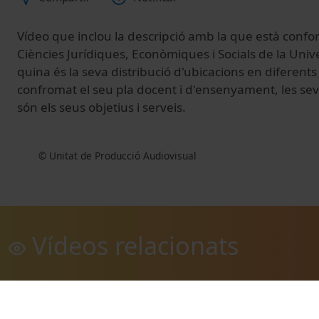
Vídeo que inclou la descripció amb la que està confor
Ciències Jurídiques, Econòmiques i Socials de la Univ
quina és la seva distribució d'ubicacions en diferen
confromat el seu pla docent i d'ensenyament, les sev
són els seus objetius i serveis.
© Unitat de Producció Audiovisual
Vídeos relacionats