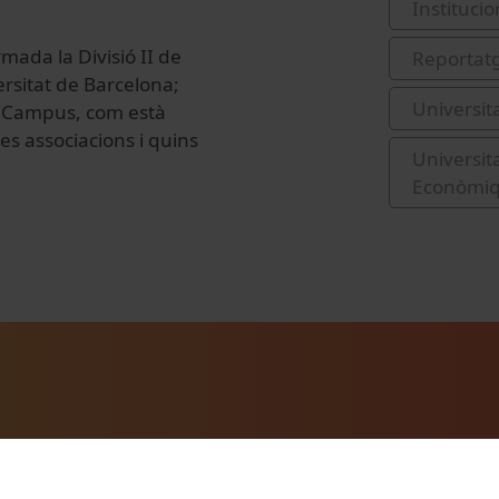
Institucio
mada la Divisió II de
Reportat
ersitat de Barcelona;
Universit
ts Campus, com està
es associacions i quins
Universita
Econòmiqu