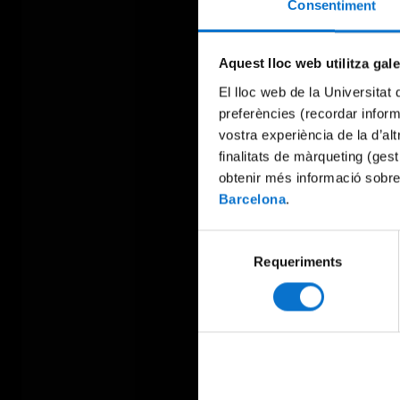
Consentiment
Aquest lloc web utilitza gal
El lloc web de la Universitat 
preferències (recordar infor
vostra experiència de la d’al
finalitats de màrqueting (gest
obtenir més informació sobre
Barcelona
.
Selecció
Requeriments
de
consentiment