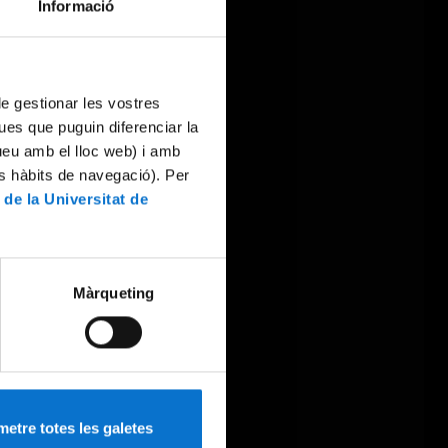
Informació
 de gestionar les vostres
ues que puguin diferenciar la
tueu amb el lloc web) i amb
es hàbits de navegació). Per
 de la Universitat de
Màrqueting
etre totes les galetes