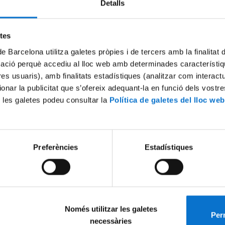
Detalls
Try again
etes
de Barcelona utilitza galetes pròpies i de tercers amb la finalitat
mació perquè accediu al lloc web amb determinades característiq
tres usuaris), amb finalitats estadístiques (analitzar com interac
ionar la publicitat que s’ofereix adequant-la en funció dels vostr
 les galetes podeu consultar la
Política de galetes del lloc web
Preferències
Estadístiques
Només utilitzar les galetes
Perm
necessàries