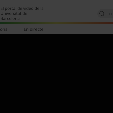
Vés al contingut
El portal de vídeo de la
Universitat de
Barcelona
ions
En directe