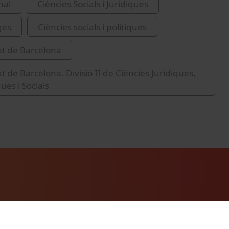
nal
Ciències Socials i Jurídiques
ges
Ciències socials i polítiques
at de Barcelona
t de Barcelona. Divisió II de Ciències Jurídiques,
es i Socials