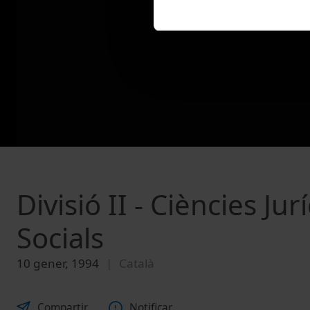
Divisió II - Ciències J
Socials
10 gener, 1994
Català
Compartir
Notificar