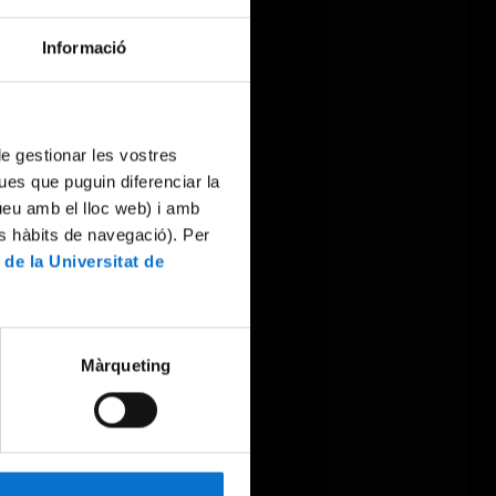
Informació
 de gestionar les vostres
ues que puguin diferenciar la
tueu amb el lloc web) i amb
es hàbits de navegació). Per
 de la Universitat de
Màrqueting