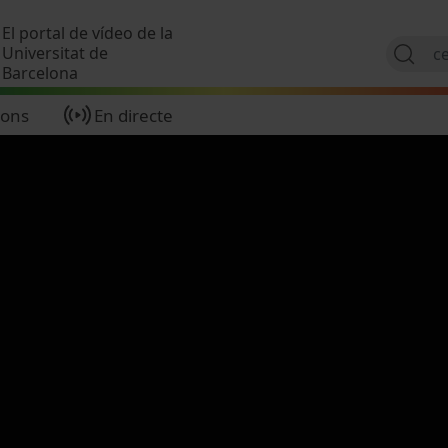
Vés al contingut
El portal de vídeo de la
Universitat de
Barcelona
ions
En directe