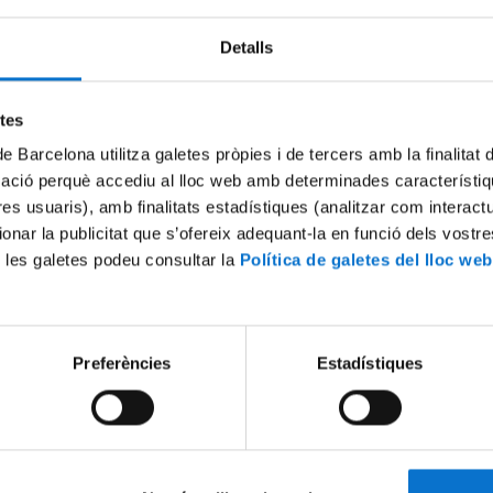
Detalls
Try again
etes
de Barcelona utilitza galetes pròpies i de tercers amb la finalitat
mació perquè accediu al lloc web amb determinades característiq
tres usuaris), amb finalitats estadístiques (analitzar com interac
ionar la publicitat que s’ofereix adequant-la en funció dels vostr
 les galetes podeu consultar la
Política de galetes del lloc web
Preferències
Estadístiques