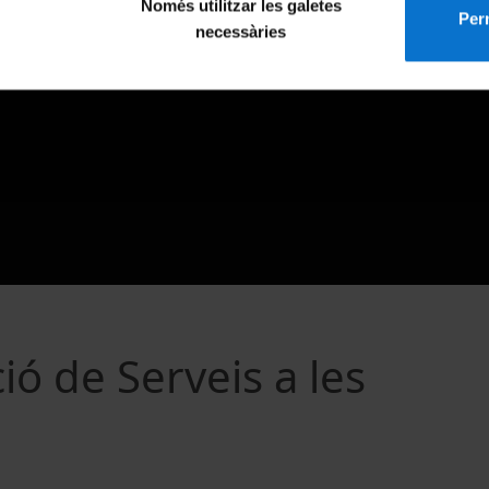
Només utilitzar les galetes
Perm
necessàries
ió de Serveis a les