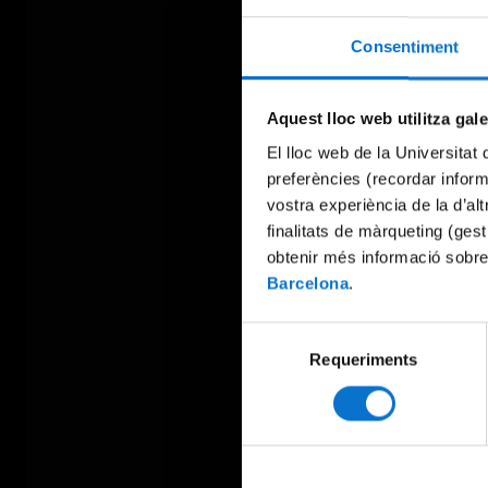
Consentiment
Aquest lloc web utilitza gal
El lloc web de la Universitat 
preferències (recordar infor
vostra experiència de la d’al
finalitats de màrqueting (gest
obtenir més informació sobre
Barcelona
.
Selecció
Requeriments
de
consentiment