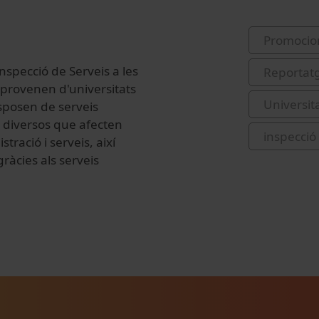
Promocio
Inspecció de Serveis a les
Reportat
 provenen d'universitats
Universit
isposen de serveis
s diversos que afecten
inspecció
tració i serveis, així
gràcies als serveis