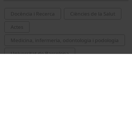
Docència i Recerca
Ciències de la Salut
Actes
Medicina, infermeria, odontologia i podologia
Universitat de Barcelona
Facultat de Medicina i Ciències de la Salut
Camafort, Miguel
cuina mediterrània