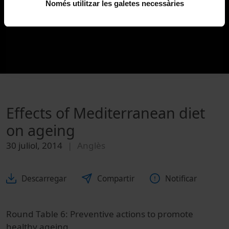
Només utilitzar les galetes necessàries
Effects of Mediterranean diet
on ageing
30 juliol, 2014
Anglès
Descarregar
Compartir
Notificar
Round Table 6: Preventive actions to promote
healthy ageing