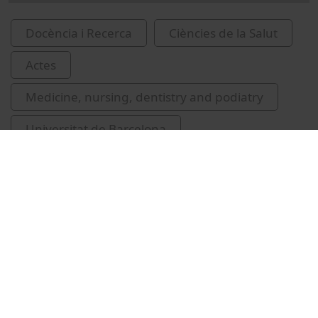
Docència i Recerca
Ciències de la Salut
Actes
Medicine, nursing, dentistry and podiatry
Universitat de Barcelona
Facultat de Medicina i Ciències de la Salut
Camafort, Miguel
cuina mediterrània