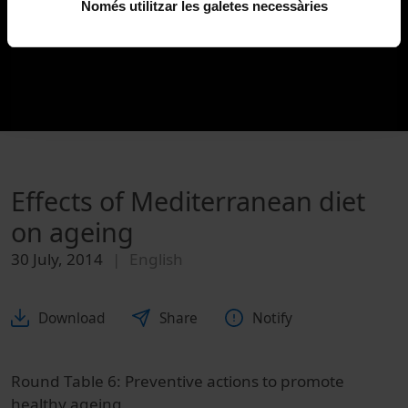
Només utilitzar les galetes necessàries
Effects of Mediterranean diet
on ageing
30 July, 2014
English
Download
Share
Notify
Round Table 6: Preventive actions to promote
healthy ageing