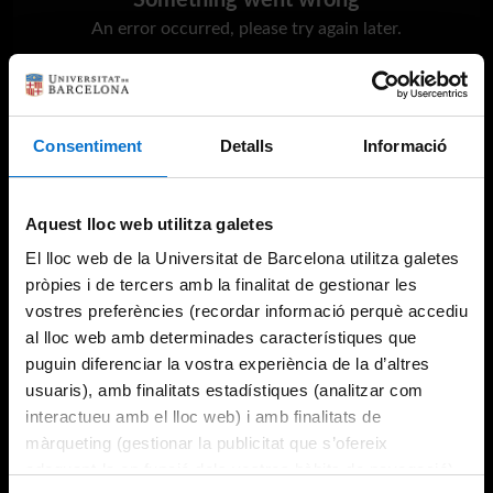
Something went wrong
An error occurred, please try again later.
Try again
Consentiment
Detalls
Informació
Aquest lloc web utilitza galetes
El lloc web de la Universitat de Barcelona utilitza galetes
pròpies i de tercers amb la finalitat de gestionar les
vostres preferències (recordar informació perquè accediu
al lloc web amb determinades característiques que
puguin diferenciar la vostra experiència de la d’altres
usuaris), amb finalitats estadístiques (analitzar com
interactueu amb el lloc web) i amb finalitats de
màrqueting (gestionar la publicitat que s’ofereix
adequant-la en funció dels vostres hàbits de navegació).