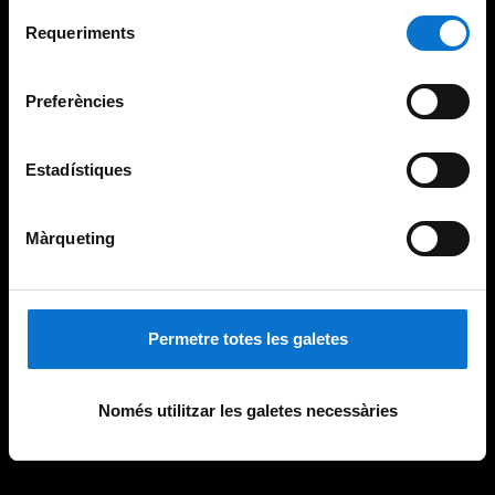
Per obtenir més informació sobre les galetes podeu
Selecció
consultar la
Política de galetes del lloc web de la
Requeriments
de
Universitat de Barcelona
.
consentiment
Preferències
Estadístiques
Màrqueting
Permetre totes les galetes
Només utilitzar les galetes necessàries