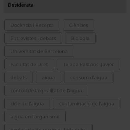
Desiderata
Docència i Recerca
Ciències
Entrevistes i debats
Biologia
Universitat de Barcelona
Facultat de Dret
Tejada Palacios, Javier
debats
aigua
consum d'aigua
control de la qualitat de l'aigua
cicle de l'aigua
contaminació de l'aigua
aigua en l'organisme
explotació de recursos hidràulics