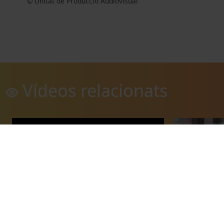
© Unitat de Producció Audiovisual
Vídeos relacionats