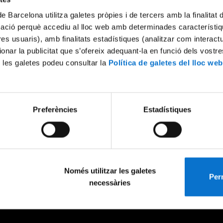
de Barcelona utilitza galetes pròpies i de tercers amb la finalitat
mació perquè accediu al lloc web amb determinades característiq
tres usuaris), amb finalitats estadístiques (analitzar com interac
ionar la publicitat que s’ofereix adequant-la en funció dels vostr
 les galetes podeu consultar la
Política de galetes del lloc web
Preferències
Estadístiques
Només utilitzar les galetes
Perm
necessàries