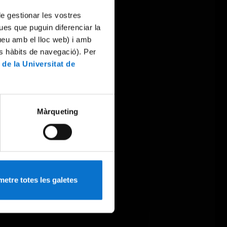
 de gestionar les vostres
ues que puguin diferenciar la
tueu amb el lloc web) i amb
es hàbits de navegació). Per
 de la Universitat de
Màrqueting
etre totes les galetes