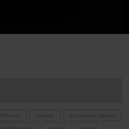
a
i Recerca
Ciències
Entrevistes i debats
at de Barcelona
ciència
esports