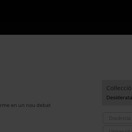
Col·lecció
Desiderat
 terme en un nou debat
Docència 
Universit