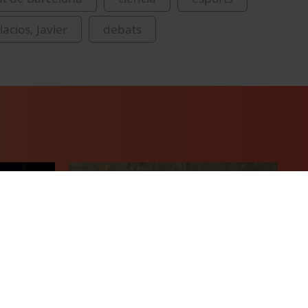
acios, Javier
debats