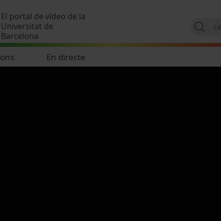
Vés al contingut
El portal de vídeo de la
Universitat de
Barcelona
ions
En directe