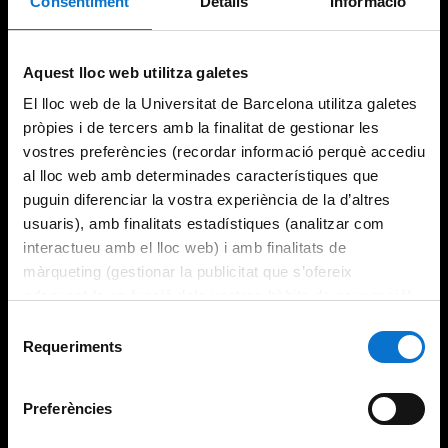
Consentiment
Detalls
Informació
Try again
Aquest lloc web utilitza galetes
El lloc web de la Universitat de Barcelona utilitza galetes
pròpies i de tercers amb la finalitat de gestionar les
vostres preferències (recordar informació perquè accediu
al lloc web amb determinades característiques que
puguin diferenciar la vostra experiència de la d’altres
usuaris), amb finalitats estadístiques (analitzar com
interactueu amb el lloc web) i amb finalitats de
màrqueting (gestionar la publicitat que s’ofereix
adequant-la en funció dels vostres hàbits de navegació).
Per obtenir més informació sobre les galetes podeu
Selecció
consultar la
Política de galetes del lloc web de la
Requeriments
de
Universitat de Barcelona
.
consentiment
Preferències