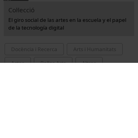
Col·lecció
El giro social de las artes en la escuela y el papel
de la tecnología digital
Docència i Recerca
Arts i Humanitats
Actes
Belles Arts
Altres
congressos
escoles
arts
electrònica digital
Martínez Ciuró, Òscar
Tesconi, Susanna
Valero de Cosicosa, Cristina
Malinverni, Laura