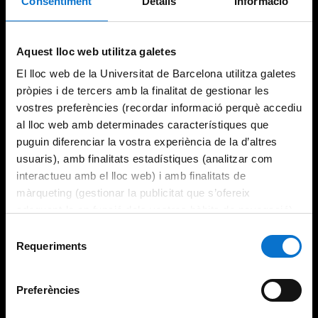
Consentiment
Detalls
Informació
Try again
Aquest lloc web utilitza galetes
El lloc web de la Universitat de Barcelona utilitza galetes
pròpies i de tercers amb la finalitat de gestionar les
vostres preferències (recordar informació perquè accediu
al lloc web amb determinades característiques que
puguin diferenciar la vostra experiència de la d’altres
usuaris), amb finalitats estadístiques (analitzar com
interactueu amb el lloc web) i amb finalitats de
màrqueting (gestionar la publicitat que s’ofereix
adequant-la en funció dels vostres hàbits de navegació).
Per obtenir més informació sobre les galetes podeu
Selecció
consultar la
Política de galetes del lloc web de la
Requeriments
de
Universitat de Barcelona
.
consentiment
Preferències