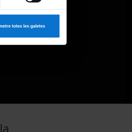
etre totes les galetes
la