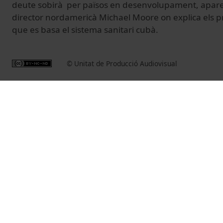
deute sobirà per països en desenvolupament, apareix
director nordamericà Michael Moore on explica els pr
que es basa el sistema sanitari cubà.
© Unitat de Producció Audiovisual
Vídeos relacionats