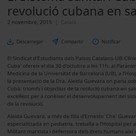
revolució cubana en sa
2 novembre, 2015
Català
Descarregar
Compartir
Notificar
El Sindicat d’Estudiants dels Països Catalans-UB-Clíni
Cuba' ofereix el dia 30 d’octubre a les 11h. al Paranim
Medicina de la Universitat de Barcelona (UB), a l’Hosp
la presentació de la Dra. Aleida Guevara on parla sob
Cubà: triomfs i objectius de la reolució cubana en sal
excel·lent per a conèixer el desenvolupament del sis
de la revolució.
Aleida Guevara, a més de filla d’Ernesto 'Che' Guevar
especialitzada en pediatria, treballa a l’Hospital per 
Militant marxista i defensora dels drets humans així 