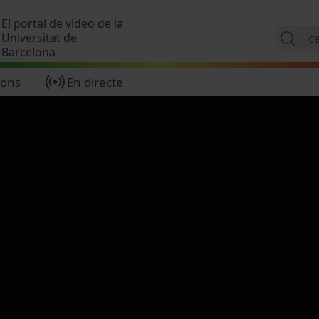
Vés al contingut
El portal de vídeo de la
Universitat de
Barcelona
ions
En directe