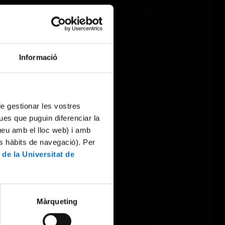
Informació
 de gestionar les vostres
ues que puguin diferenciar la
tueu amb el lloc web) i amb
es hàbits de navegació). Per
 de la Universitat de
Màrqueting