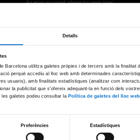
An error occurred, please try again later.
Try again
Detalls
etes
de Barcelona utilitza galetes pròpies i de tercers amb la finalitat
mació perquè accediu al lloc web amb determinades característiq
tres usuaris), amb finalitats estadístiques (analitzar com interac
ionar la publicitat que s’ofereix adequant-la en funció dels vostr
 les galetes podeu consultar la
Política de galetes del lloc web
Preferències
Estadístiques