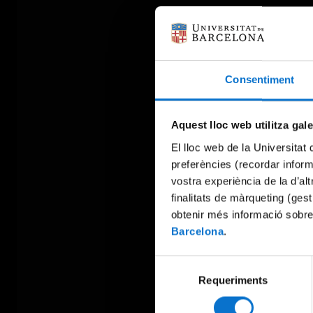
Consentiment
Aquest lloc web utilitza gal
El lloc web de la Universitat 
preferències (recordar infor
vostra experiència de la d’al
finalitats de màrqueting (gest
obtenir més informació sobre
Barcelona
.
Selecció
Requeriments
de
consentiment