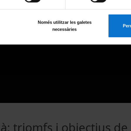
Només utilitzar les galetes
Perm
necessàries
à: triomfs i objectius de 