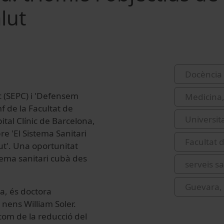
lut
Docència 
c (SEPC) i 'Defensem
Medicina,
f de la Facultat de
Universit
ital Clínic de Barcelona,
re 'El Sistema Sanitari
Facultat d
ut'. Una oportunitat
tema sanitari cubà des
serveis sa
Guevara, 
a, és doctora
a nens William Soler.
com de la reducció del