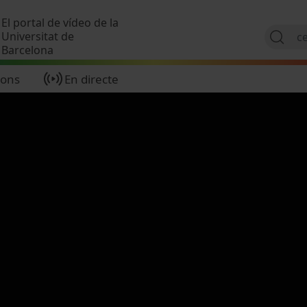
Vés al contingut
El portal de vídeo de la
Universitat de
Barcelona
ions
En directe