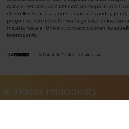
galàxia. Per això, Gaia obtindrà un mapa 3D molt prec
d'estrelles. Gràcies a aquesta missió es podrà, per fi
preguntes: com es va formar la galàxia i quina forma 
matèria fosca a l'Univers, com evolucionen les estrelle
interrogants.
© Unitat de Producció Audiovisual
Vídeos relacionats