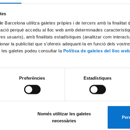
Try again
etes
de Barcelona utilitza galetes pròpies i de tercers amb la finalitat
mació perquè accediu al lloc web amb determinades característiq
tres usuaris), amb finalitats estadístiques (analitzar com interac
ionar la publicitat que s’ofereix adequant-la en funció dels vostr
 les galetes podeu consultar la
Política de galetes del lloc web
Preferències
Estadístiques
Només utilitzar les galetes
Perm
necessàries