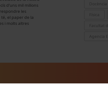
Docència 
ís d'uns mil milions
, respondre les
Física
té, el paper de la
s i molts altres
Facultat d
Agencia E