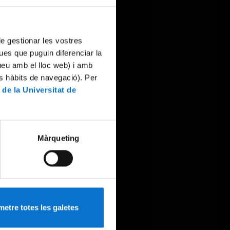
 de gestionar les vostres
ues que puguin diferenciar la
tueu amb el lloc web) i amb
es hàbits de navegació). Per
 de la Universitat de
Màrqueting
etre totes les galetes