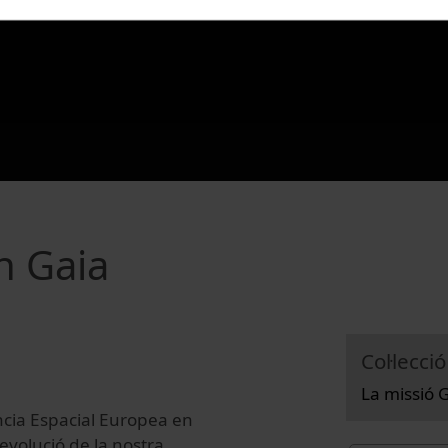
n Gaia
Col·lecció
La missió 
ncia Espacial Europea en
 evolució de la nostra