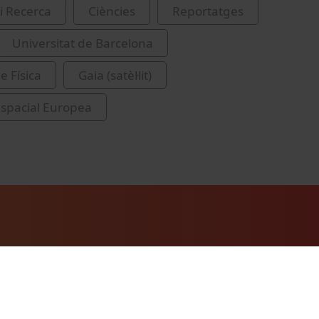
i Recerca
Ciències
Reportatges
Universitat de Barcelona
e Física
Gaia (satèl·lit)
spacial Europea