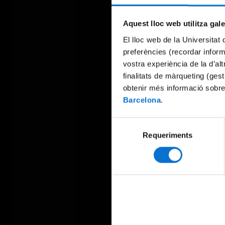
Aquest lloc web utilitza gal
El lloc web de la Universitat 
preferències (recordar infor
vostra experiència de la d’al
finalitats de màrqueting (gest
obtenir més informació sobre
Barcelona
.
Selecció
Requeriments
de
consentiment