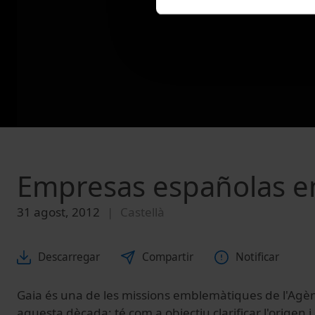
Empresas españolas e
31 agost, 2012
Castellà
Descarregar
Compartir
Notificar
Gaia és una de les missions emblemàtiques de l'Agè
aquesta dècada; té com a objectiu clarificar l'origen i