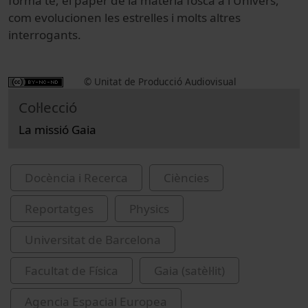
forma té, el paper de la matèria fosca a l'Univers,
com evolucionen les estrelles i molts altres
interrogants.
© Unitat de Producció Audiovisual
Col·lecció
La missió Gaia
Docència i Recerca
Ciències
Reportatges
Physics
Universitat de Barcelona
Facultat de Física
Gaia (satèl·lit)
Agencia Espacial Europea