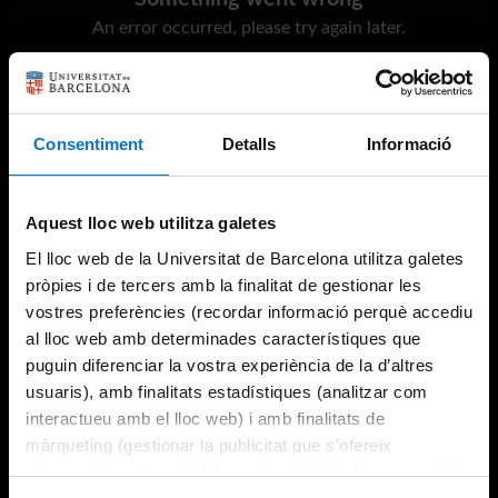
An error occurred, please try again later.
Try again
Consentiment
Detalls
Informació
Aquest lloc web utilitza galetes
El lloc web de la Universitat de Barcelona utilitza galetes
pròpies i de tercers amb la finalitat de gestionar les
vostres preferències (recordar informació perquè accediu
al lloc web amb determinades característiques que
puguin diferenciar la vostra experiència de la d’altres
usuaris), amb finalitats estadístiques (analitzar com
interactueu amb el lloc web) i amb finalitats de
màrqueting (gestionar la publicitat que s’ofereix
adequant-la en funció dels vostres hàbits de navegació).