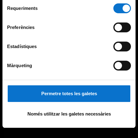
Per obtenir més informació sobre les galetes podeu
Selecció
consultar la
Política de galetes del lloc web de la
Requeriments
de
Universitat de Barcelona
.
consentiment
Preferències
Estadístiques
Màrqueting
Permetre totes les galetes
Només utilitzar les galetes necessàries