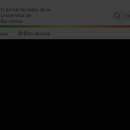
Vés al contingut
El portal de vídeo de la
Universitat de
Barcelona
ions
En directe