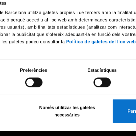
etes
de Barcelona utilitza galetes pròpies i de tercers amb la finalitat
mació perquè accediu al lloc web amb determinades característiq
tres usuaris), amb finalitats estadístiques (analitzar com interac
ionar la publicitat que s’ofereix adequant-la en funció dels vostr
 les galetes podeu consultar la
Política de galetes del lloc web
Preferències
Estadístiques
Només utilitzar les galetes
Perm
necessàries