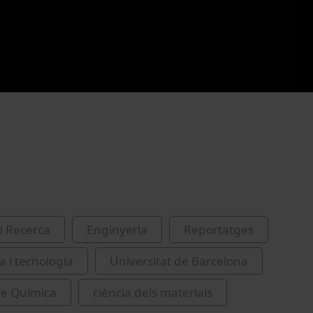
i Recerca
Enginyeria
Reportatges
a i tecnologia
Universitat de Barcelona
de Química
ciència dels materials