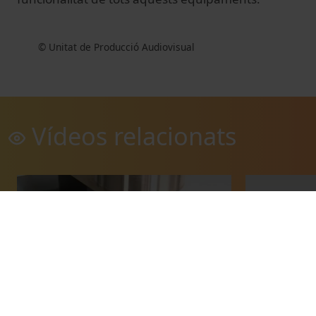
© Unitat de Producció Audiovisual
Vídeos relacionats