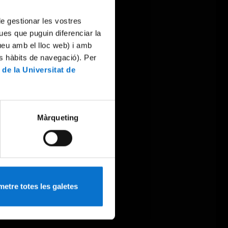
 de gestionar les vostres
ues que puguin diferenciar la
tueu amb el lloc web) i amb
es hàbits de navegació). Per
 de la Universitat de
Màrqueting
etre totes les galetes