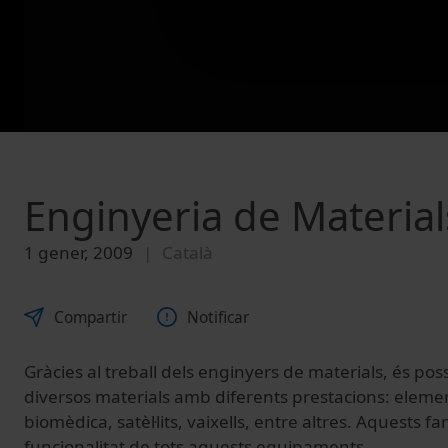
Enginyeria de Material
1 gener, 2009
Català
Compartir
Notificar
Gràcies al treball dels enginyers de materials, és poss
diversos materials amb diferents prestacions: elemen
biomèdica, satèl·lits, vaixells, entre altres. Aquests fa
funcionalitat de tots aquests equipaments.