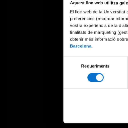
Aquest lloc web utilitza gal
El lloc web de la Universitat 
preferències (recordar infor
vostra experiència de la d’al
finalitats de màrqueting (gest
obtenir més informació sobre
Barcelona
.
Selecció
Requeriments
de
consentiment