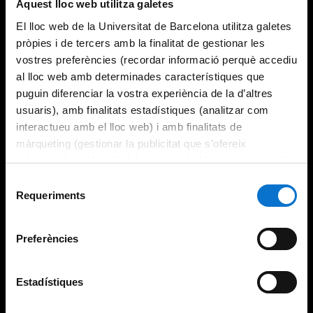
Aquest lloc web utilitza galetes
El lloc web de la Universitat de Barcelona utilitza galetes
pròpies i de tercers amb la finalitat de gestionar les
vostres preferències (recordar informació perquè accediu
al lloc web amb determinades característiques que
puguin diferenciar la vostra experiència de la d’altres
usuaris), amb finalitats estadístiques (analitzar com
interactueu amb el lloc web) i amb finalitats de
màrqueting (gestionar la publicitat que s’ofereix
adequant-la en funció dels vostres hàbits de navegació).
Per obtenir més informació sobre les galetes podeu
Selecció
consultar la
Política de galetes del lloc web de la
Requeriments
de
Universitat de Barcelona
.
consentiment
Preferències
Estadístiques