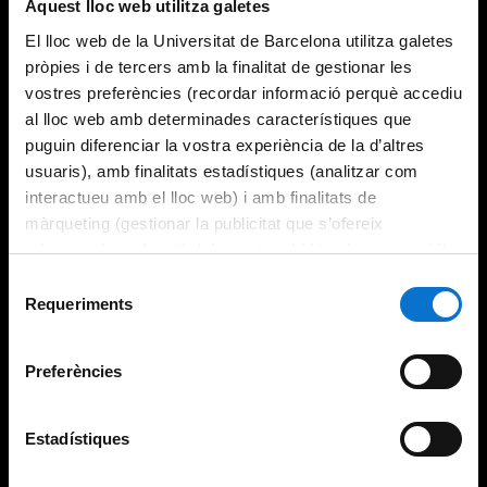
Aquest lloc web utilitza galetes
El lloc web de la Universitat de Barcelona utilitza galetes
pròpies i de tercers amb la finalitat de gestionar les
vostres preferències (recordar informació perquè accediu
al lloc web amb determinades característiques que
puguin diferenciar la vostra experiència de la d’altres
usuaris), amb finalitats estadístiques (analitzar com
interactueu amb el lloc web) i amb finalitats de
màrqueting (gestionar la publicitat que s’ofereix
adequant-la en funció dels vostres hàbits de navegació).
Per obtenir més informació sobre les galetes podeu
Selecció
consultar la
Política de galetes del lloc web de la
Requeriments
de
Universitat de Barcelona
.
consentiment
Preferències
Estadístiques