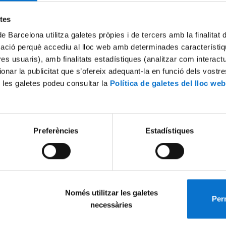
Try again
etes
de Barcelona utilitza galetes pròpies i de tercers amb la finalitat
mació perquè accediu al lloc web amb determinades característiq
tres usuaris), amb finalitats estadístiques (analitzar com interac
ionar la publicitat que s’ofereix adequant-la en funció dels vostr
 les galetes podeu consultar la
Política de galetes del lloc web
Preferències
Estadístiques
Només utilitzar les galetes
Perm
necessàries