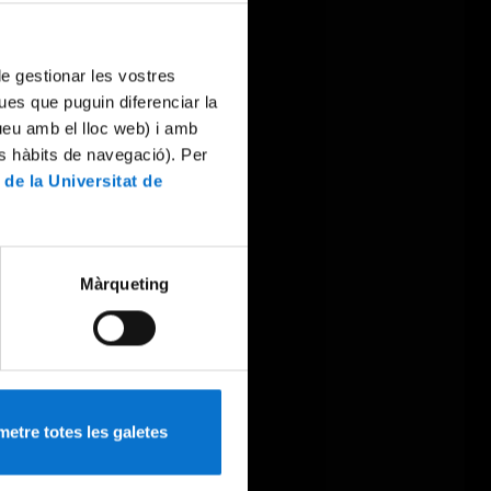
 de gestionar les vostres
ues que puguin diferenciar la
tueu amb el lloc web) i amb
es hàbits de navegació). Per
 de la Universitat de
Màrqueting
etre totes les galetes