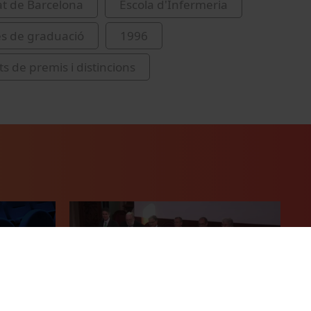
at de Barcelona
Escola d'Infermeria
s de graduació
1996
s de premis i distincions