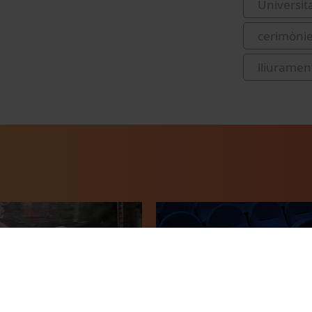
Universit
cerimònie
lliurament