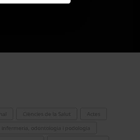
nal
Ciències de la Salut
Actes
 infermeria, odontologia i podologia