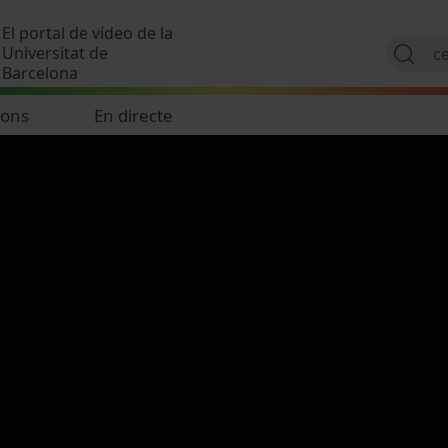
Vés al contingut
El portal de vídeo de la
Universitat de
Barcelona
ions
En directe