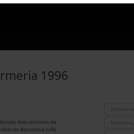
ermeria 1996
Institucio
plomats dels alumnes de
Medicina,
rsitat de Barcelona (UB).