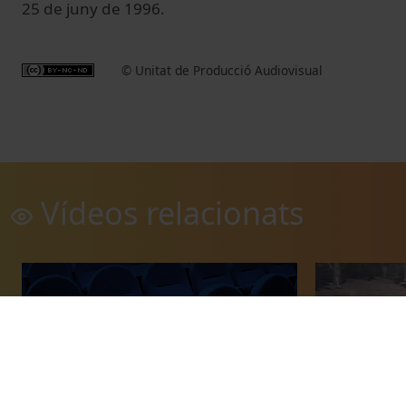
25 de juny de 1996.
© Unitat de Producció Audiovisual
Vídeos relacionats