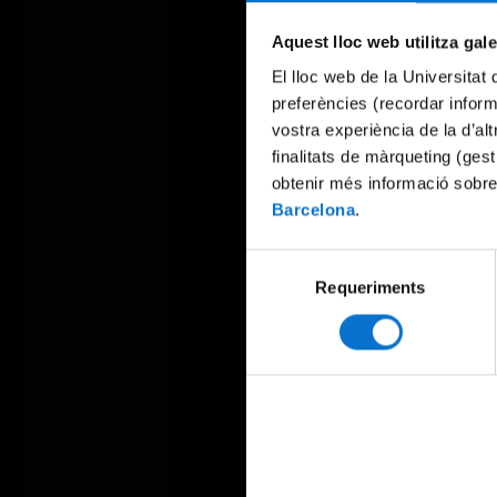
Aquest lloc web utilitza gal
El lloc web de la Universitat 
preferències (recordar infor
vostra experiència de la d’al
finalitats de màrqueting (gest
obtenir més informació sobre
Barcelona
.
Selecció
Requeriments
de
consentiment