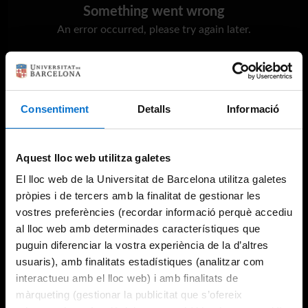
Something went wrong
An error occurred, please try again later.
Try again
Consentiment
Detalls
Informació
Aquest lloc web utilitza galetes
El lloc web de la Universitat de Barcelona utilitza galetes
pròpies i de tercers amb la finalitat de gestionar les
vostres preferències (recordar informació perquè accediu
al lloc web amb determinades característiques que
puguin diferenciar la vostra experiència de la d’altres
usuaris), amb finalitats estadístiques (analitzar com
interactueu amb el lloc web) i amb finalitats de
màrqueting (gestionar la publicitat que s’ofereix