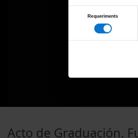
Selecció
Requeriments
de
consentiment
Acto de Graduación. 