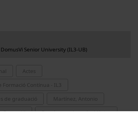
DomusVi Senior University (IL3-UB)
nal
Actes
de Formació Contínua - IL3
s de graduació
Martínez, Antonio
n DomusVi
Domínguez Amorós, Màrius
apell, Guillem
Pena, José María