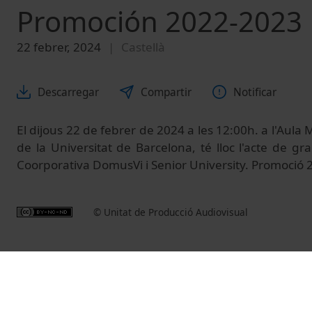
Promoción 2022-2023
22 febrer, 2024
Castellà
Descarregar
Compartir
Notificar
El dijous 22 de febrer de 2024 a les 12:00h. a l'Aula M
de la Universitat de Barcelona, té lloc l'acte de gr
Coorporativa DomusVi i Senior University. Promoció 
© Unitat de Producció Audiovisual