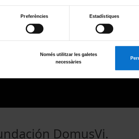
Preferències
Estadístiques
Només utilitzar les galetes
Perm
necessàries
Fundación DomusVi.