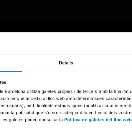
Something went wrong
Detalls
An error occurred, please try again later.
etes
de Barcelona utilitza galetes pròpies i de tercers amb la finalitat
Try again
mació perquè accediu al lloc web amb determinades característiq
tres usuaris), amb finalitats estadístiques (analitzar com interac
ionar la publicitat que s’ofereix adequant-la en funció dels vostr
 les galetes podeu consultar la
Política de galetes del lloc web