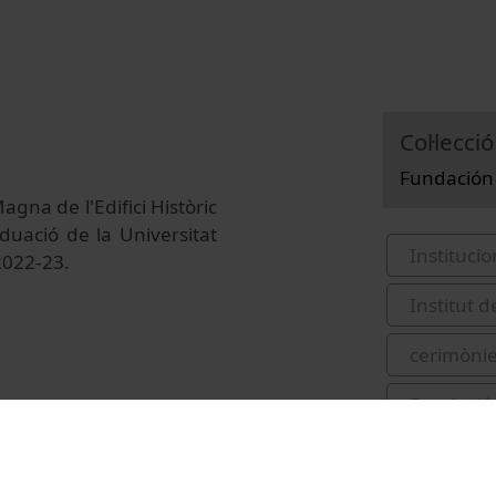
Col·lecció
Fundación 
agna de l'Edifici Històric
aduació de la Universitat
Institucio
2022-23.
Institut 
cerimònie
Fundació
Íñiguez P