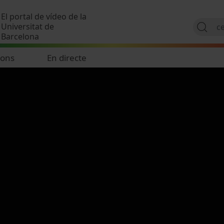
Vés al contingut
El portal de vídeo de la
Universitat de
Barcelona
ions
En directe