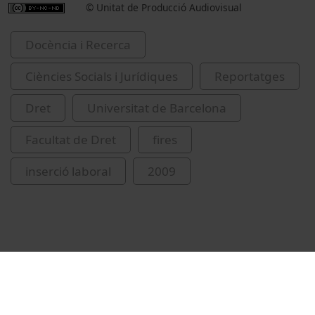
© Unitat de Producció Audiovisual
Docència i Recerca
Ciències Socials i Jurídiques
Reportatges
Dret
Universitat de Barcelona
Facultat de Dret
fires
inserció laboral
2009
Vídeos relacionats