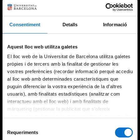
Consentiment
Detalls
Informació
Try again
Aquest lloc web utilitza galetes
El lloc web de la Universitat de Barcelona utilitza galetes
pròpies i de tercers amb la finalitat de gestionar les
vostres preferències (recordar informació perquè accediu
al lloc web amb determinades característiques que
puguin diferenciar la vostra experiència de la d’altres
usuaris), amb finalitats estadístiques (analitzar com
interactueu amb el lloc web) i amb finalitats de
màrqueting (gestionar la publicitat que s’ofereix
adequant-la en funció dels vostres hàbits de navegació).
Per obtenir més informació sobre les galetes podeu
Selecció
consultar la
Política de galetes del lloc web de la
Requeriments
de
Universitat de Barcelona
.