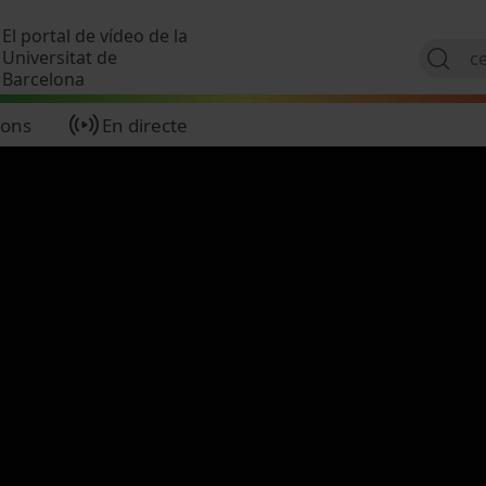
Vés al contingut
El portal de vídeo de la
Universitat de
Barcelona
ions
En directe