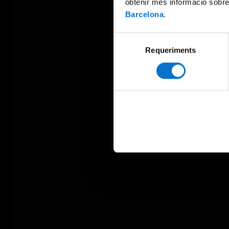
obtenir més informació sobre
Barcelona
.
Selecció
Requeriments
de
consentiment