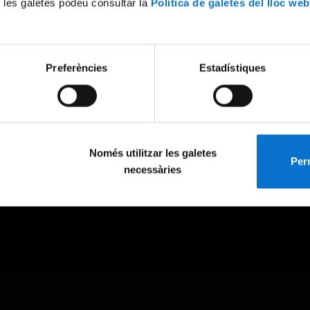
 les galetes podeu consultar la
Política de galetes del lloc web
Preferències
Estadístiques
Només utilitzar les galetes
Perm
necessàries