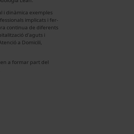
odologia Lean.
al i dinàmica exemples
essionals implicats i fer-
ra continua de diferents
talització d'aguts i
Atenció a Domicili,
sen a formar part del
.