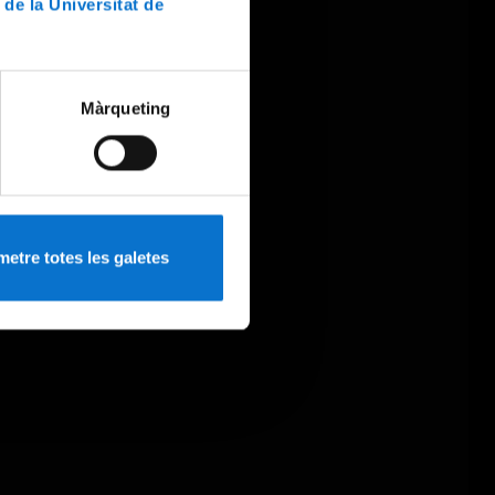
 de la Universitat de
Màrqueting
etre totes les galetes