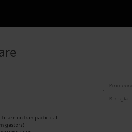
are
Promocio
Biologia
lthcare on han participat
m gestors) i