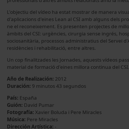
professionals d'altres àmbits relacionats amb la met
L'objectiu del vídeo ha estat mostrar de manera visu
d'aplicacions d'eines Lean al CSI amb alguns dels prof
ne el reconeixement. Es presenten projectes de millo
àmbits del CSI: urgències, cirurgia sense ingrés, hospi
sociosanitària, processos administratius del Servei d'
residències i rehabilitació, entre altres.
Un cop finalitzades les Jornades, aquests vídeos pas
material de formació d'eines millora continua del CSI
Año de Realización:
2012
Duración:
9 minutos 43 segundos
País:
España
Guión:
David Pumar
Fotografía:
Xavier Boluda i Pere Miracles
Música:
Pere Miracles
Dirección Artística:
-