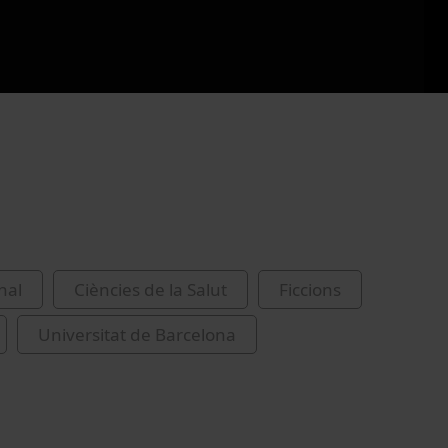
nal
Ciències de la Salut
Ficcions
Universitat de Barcelona