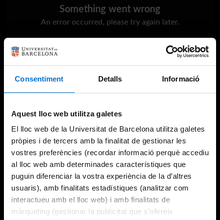
Something went wrong
An error occurred, please try again later.
Try again
Consentiment
Detalls
Informació
Aquest lloc web utilitza galetes
El lloc web de la Universitat de Barcelona utilitza galetes
pròpies i de tercers amb la finalitat de gestionar les
vostres preferències (recordar informació perquè accediu
al lloc web amb determinades característiques que
puguin diferenciar la vostra experiència de la d’altres
usuaris), amb finalitats estadístiques (analitzar com
interactueu amb el lloc web) i amb finalitats de
màrqueting (gestionar la publicitat que s’ofereix