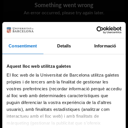
Something went wrong
An error occurred, please try again later.
Try again
Consentiment
Detalls
Informació
Aquest lloc web utilitza galetes
El lloc web de la Universitat de Barcelona utilitza galetes
pròpies i de tercers amb la finalitat de gestionar les
vostres preferències (recordar informació perquè accediu
al lloc web amb determinades característiques que
puguin diferenciar la vostra experiència de la d’altres
usuaris), amb finalitats estadístiques (analitzar com
interactueu amb el lloc web) i amb finalitats de
màrqueting (gestionar la publicitat que s’ofereix