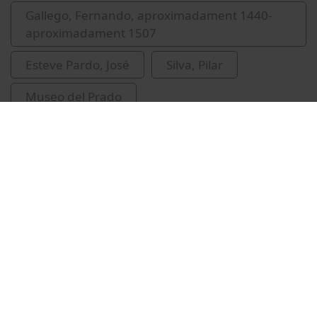
Gallego, Fernando, aproximadament 1440-
aproximadament 1507
Esteve Pardo, José
Silva, Pilar
Museo del Prado
recursos educatius oberts UB
Vídeos relacionats