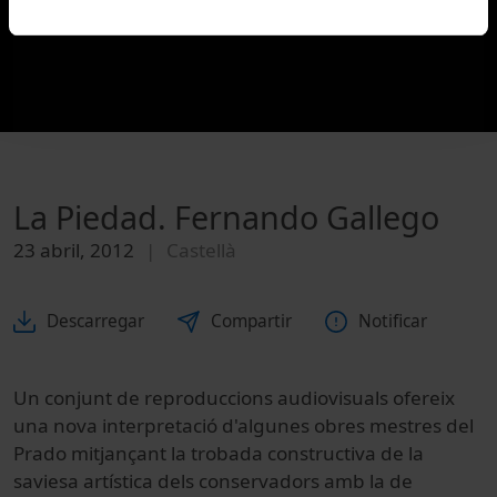
La Piedad. Fernando Gallego
23 abril, 2012
Castellà
Descarregar
Compartir
Notificar
Un conjunt de reproduccions audiovisuals ofereix
una nova interpretació d'algunes obres mestres del
Prado mitjançant la trobada constructiva de la
saviesa artística dels conservadors amb la de