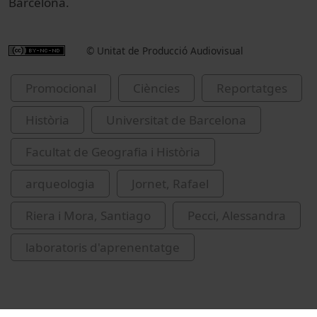
Barcelona.
© Unitat de Producció Audiovisual
Promocional
Ciències
Reportatges
Història
Universitat de Barcelona
Facultat de Geografia i Història
arqueologia
Jornet, Rafael
Riera i Mora, Santiago
Pecci, Alessandra
laboratoris d'aprenentatge