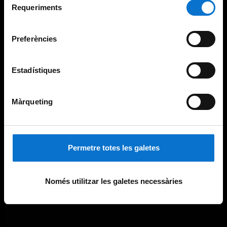
consultar la
Política de galetes del lloc web de la
Requeriments
de
Universitat de Barcelona
.
consentiment
Preferències
Estadístiques
Màrqueting
Permetre totes les galetes
Només utilitzar les galetes necessàries