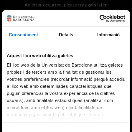
An error occurred, please try again later.
Try again
Consentiment
Detalls
Informació
Aquest lloc web utilitza galetes
El lloc web de la Universitat de Barcelona utilitza galetes
pròpies i de tercers amb la finalitat de gestionar les
vostres preferències (recordar informació perquè accediu
al lloc web amb determinades característiques que
puguin diferenciar la vostra experiència de la d’altres
usuaris), amb finalitats estadístiques (analitzar com
interactueu amb el lloc web) i amb finalitats de
màrqueting (gestionar la publicitat que s’ofereix
adequant-la en funció dels vostres hàbits de navegació).
Per obtenir més informació sobre les galetes podeu
Selecció