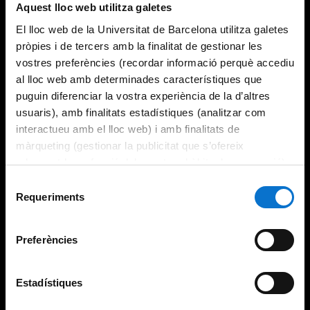
Aquest lloc web utilitza galetes
El lloc web de la Universitat de Barcelona utilitza galetes
pròpies i de tercers amb la finalitat de gestionar les
vostres preferències (recordar informació perquè accediu
al lloc web amb determinades característiques que
puguin diferenciar la vostra experiència de la d’altres
usuaris), amb finalitats estadístiques (analitzar com
interactueu amb el lloc web) i amb finalitats de
màrqueting (gestionar la publicitat que s’ofereix
adequant-la en funció dels vostres hàbits de navegació).
Per obtenir més informació sobre les galetes podeu
Selecció
consultar la
Política de galetes del lloc web de la
Requeriments
de
Universitat de Barcelona
.
consentiment
Preferències
Estadístiques