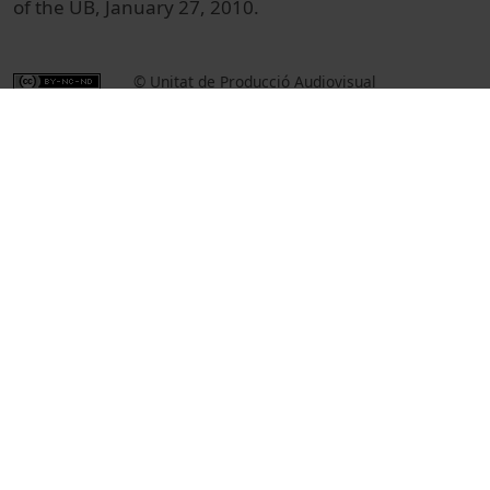
of the UB, January 27, 2010.
© Unitat de Producció Audiovisual
Col·lecció
L'entrevista
Docència i Recerca
Ciències
Entrevistes i debats
Universitat de Barcelona
Facultat de Biologia
genètica
Gehring, Walter J.
títols acadèmics