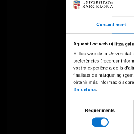
Consentiment
Aquest lloc web utilitza gal
El lloc web de la Universitat 
preferències (recordar infor
vostra experiència de la d’al
finalitats de màrqueting (gest
obtenir més informació sobre
Barcelona
.
Selecció
Requeriments
de
consentiment