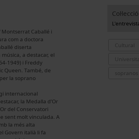
Col·lecció
L'entrevist
d
Montserrat Caballé i
dura com a doctora
Cultural
ballé diserta
 música, a destacar, el
Universit
864-1949) i Freddy
nic Queen. També, de
sopranos 
 per la soprano
gi internacional
estacar, la Medalla d’Or
’Or del Conservatori
se sent molt vinculada. A
amb la més alta
l Govern italià li fa