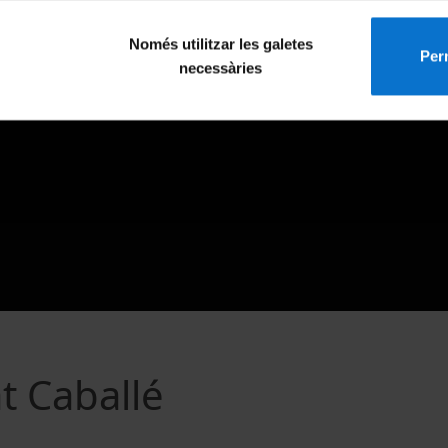
Només utilitzar les galetes
Perm
necessàries
t Caballé