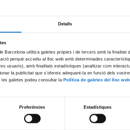
Try again
Detalls
etes
de Barcelona utilitza galetes pròpies i de tercers amb la finalitat
mació perquè accediu al lloc web amb determinades característiq
tres usuaris), amb finalitats estadístiques (analitzar com interac
ionar la publicitat que s’ofereix adequant-la en funció dels vostr
 les galetes podeu consultar la
Política de galetes del lloc web
Preferències
Estadístiques