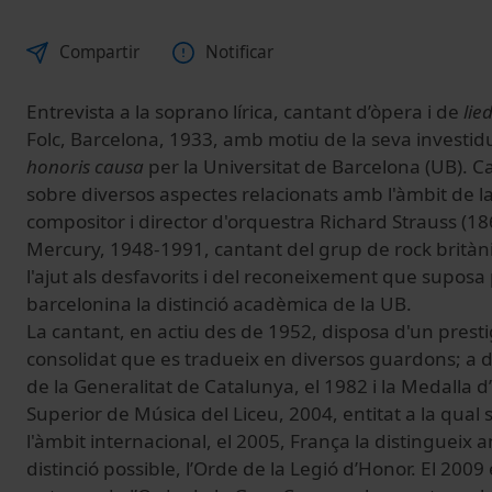
Compartir
Notificar
Entrevista a la soprano lírica, cantant d’òpera i de
lie
Folc, Barcelona, 1933, amb motiu de la seva investi
honoris causa
per la Universitat de Barcelona (UB). Ca
sobre diversos aspectes relacionats amb l'àmbit de la
compositor i director d'orquestra Richard Strauss (1
Mercury, 1948-1991, cantant del grup de rock brità
l'ajut als desfavorits i del reconeixement que suposa
barcelonina la distinció acadèmica de la UB.
La cantant, en actiu des de 1952, disposa d'un presti
consolidat que es tradueix en diversos guardons; a d
de la Generalitat de Catalunya, el 1982 i la Medalla d
Superior de Música del Liceu, 2004, entitat a la qual 
l'àmbit internacional, el 2005, França la distingueix 
distinció possible, l’Orde de la Legió d’Honor. El 2009 e