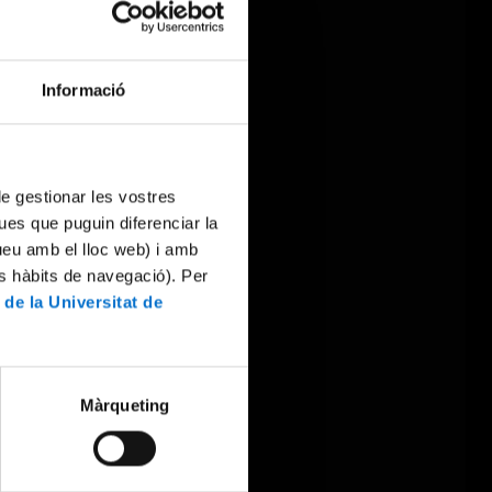
Informació
 de gestionar les vostres
ues que puguin diferenciar la
tueu amb el lloc web) i amb
es hàbits de navegació). Per
 de la Universitat de
Màrqueting