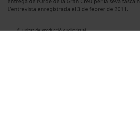
entrega de l’Orde de la Gran Creu per la seva tasca 
L'entrevista enregistrada el 3 de febrer de 2011.
© Unitat de Producció Audiovisual
Vídeos relacionats