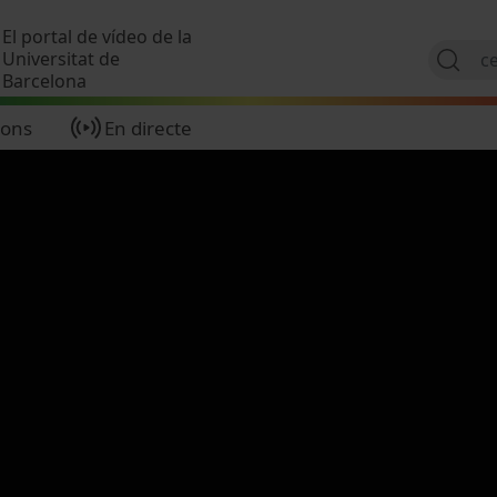
Vés al contingut
El portal de vídeo de la
Universitat de
Barcelona
ions
En directe