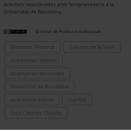
activitats relacionades amb l’emprenedoria
a
la
Universitat de Barcelona.
© Unitat de Producció Audiovisual
Docència i Recerca
Ciències de la Salut
Entrevistes i debats
Enginyeria i tecnologia
Universitat de Barcelona
aplicacions mòbils
StartUB
Cruz Cázares, Claudio