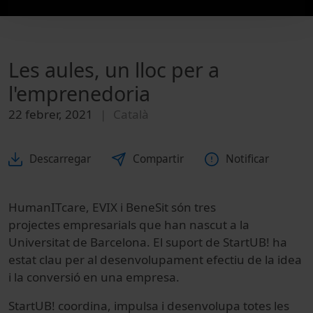
Les aules, un lloc per a
l'emprenedoria
22 febrer, 2021
Català
Descarregar
Compartir
Notificar
HumanI
T
c
are
, E
VIX
i
Bene
S
it
s
ó
n tres
projecte
s
empresarials
que han nascut a la
Universitat de Barcelona. El suport de
StartUB
!
ha
estat clau per al desenvolupament efectiu de la idea
i la conversió en una empresa.
S
tartUB
! coordina, impulsa i desenvolupa totes les