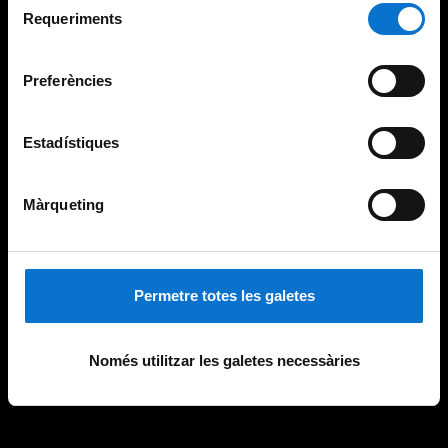
consultar la
Política de galetes del lloc web de la
Requeriments
de
Universitat de Barcelona
.
consentiment
Preferències
Estadístiques
Màrqueting
Permetre totes les galetes
Només utilitzar les galetes necessàries