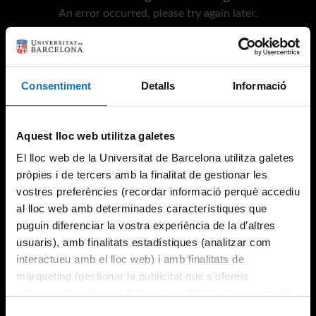
An error occurred, please try again later.
Try again
Consentiment
Detalls
Informació
Aquest lloc web utilitza galetes
El lloc web de la Universitat de Barcelona utilitza galetes
pròpies i de tercers amb la finalitat de gestionar les
vostres preferències (recordar informació perquè accediu
al lloc web amb determinades característiques que
puguin diferenciar la vostra experiència de la d’altres
usuaris), amb finalitats estadístiques (analitzar com
interactueu amb el lloc web) i amb finalitats de
màrqueting (gestionar la publicitat que s’ofereix
adequant-la en funció dels vostres hàbits de navegació).
Per obtenir més informació sobre les galetes podeu
Selecció