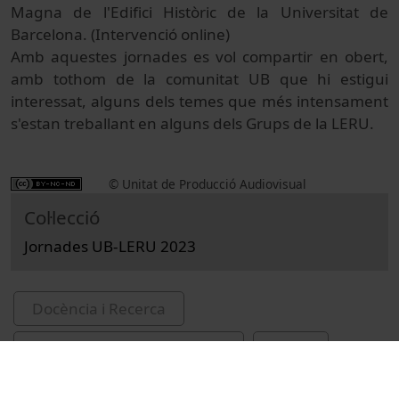
Magna de l'Edifici Històric de la Universitat de
Barcelona. (Intervenció online)
Amb aquestes jornades es vol compartir en obert,
amb tothom de la comunitat UB que hi estigui
interessat, alguns dels temes que més intensament
s'estan treballant en alguns dels Grups de la LERU.
© Unitat de Producció Audiovisual
Col·lecció
Jornades UB-LERU 2023
Docència i Recerca
Ciències Socials i Jurídiques
Actes
Ciències socials i polítiques