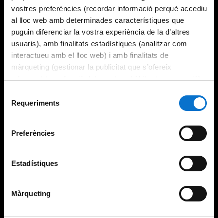
vostres preferències (recordar informació perquè accediu
al lloc web amb determinades característiques que
puguin diferenciar la vostra experiència de la d’altres
usuaris), amb finalitats estadístiques (analitzar com
interactueu amb el lloc web) i amb finalitats de
màrqueting (gestionar la publicitat que s’ofereix
adequant-la en funció dels vostres hàbits de navegació).
Per obtenir més informació sobre les galetes podeu
Selecció
consultar la
Política de galetes del lloc web de la
Requeriments
de
Universitat de Barcelona
.
consentiment
Preferències
Estadístiques
Màrqueting